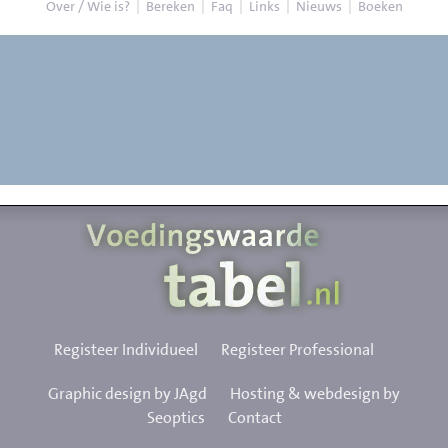
Over / Wie is?
|
Bereken
|
Faq
|
Links
|
Nieuws
|
Boeken
Registeer Individueel
Registeer Professional
Graphic design by JAgd
Hosting & webdesign by
Seoptics
Contact