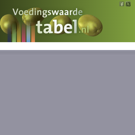
Voedingswaarde
Wat is wat?
Ons voedsel
Bereken
Nieuws
Boeken
Registreren
Inloggen