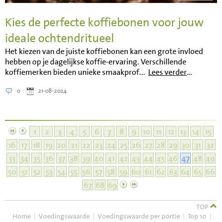
Kies de perfecte koffiebonen voor jouw
ideale ochtendritueel
Het kiezen van de juiste koffiebonen kan een grote invloed
hebben op je dagelijkse koffie-ervaring. Verschillende
koffiemerken bieden unieke smaakprof...
Lees verder
…
0
21-08-2024
1
2
3
4
5
6
7
8
9
10
11
12
13
14
15
16
17
18
19
20
21
22
23
24
25
26
27
28
29
30
31
32
33
34
35
36
37
38
39
40
41
42
43
44
45
46
47
48
49
50
51
52
53
54
55
56
57
58
59
60
61
62
63
64
65
66
67
68
69
TOP
Home
|
Voedingswaarde
|
Voedingswaarde per portie
|
Top 10
|