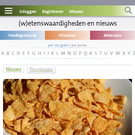
Contact
Inloggen
Registreren
Nieuws
Informatie
(w)etenswaardigheden en nieuws
Voedingswaarde
Vitamines
Mineralen
Disclaimer
per 100 gram
|
per portie
A
B
C
D
E
F
G
H
I
J
K
L
M
N
O
P
Q
R
S
T
U
V
W
X
Y
Nieuws
Pro nieuws