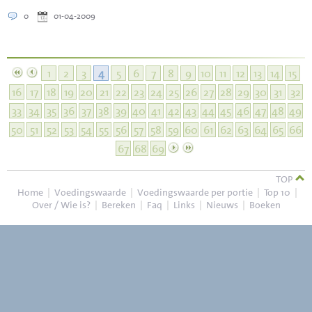
0
01-04-2009
1
2
3
4
5
6
7
8
9
10
11
12
13
14
15
16
17
18
19
20
21
22
23
24
25
26
27
28
29
30
31
32
33
34
35
36
37
38
39
40
41
42
43
44
45
46
47
48
49
50
51
52
53
54
55
56
57
58
59
60
61
62
63
64
65
66
67
68
69
TOP
Home
|
Voedingswaarde
|
Voedingswaarde per portie
|
Top 10
|
Over / Wie is?
|
Bereken
|
Faq
|
Links
|
Nieuws
|
Boeken