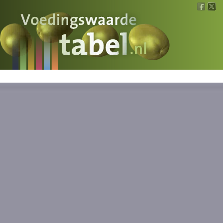
Voedingswaarde
Wat is wat?
Ons voedsel
Bereken
Nieuws
Boeken
Registreren
Inloggen