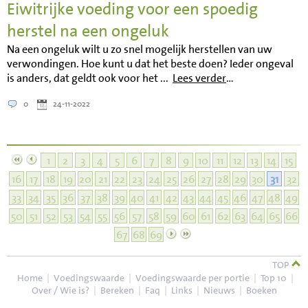
Eiwitrijke voeding voor een spoedig
herstel na een ongeluk
Na een ongeluk wilt u zo snel mogelijk herstellen van uw
verwondingen. Hoe kunt u dat het beste doen? Ieder ongeval
is anders, dat geldt ook voor het ...
Lees verder
…
0
24-11-2022
1
2
3
4
5
6
7
8
9
10
11
12
13
14
15
16
17
18
19
20
21
22
23
24
25
26
27
28
29
30
31
32
33
34
35
36
37
38
39
40
41
42
43
44
45
46
47
48
49
50
51
52
53
54
55
56
57
58
59
60
61
62
63
64
65
66
67
68
69
TOP
Home
|
Voedingswaarde
|
Voedingswaarde per portie
|
Top 10
|
Over / Wie is?
|
Bereken
|
Faq
|
Links
|
Nieuws
|
Boeken