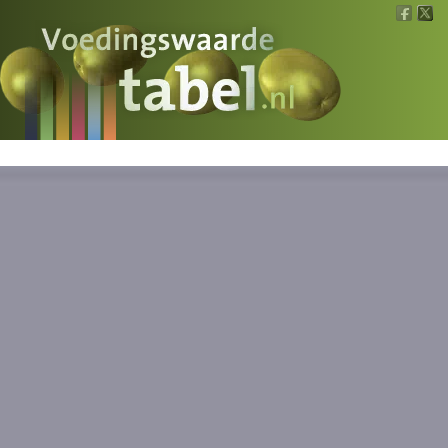
Voedingswaarde
Wat is wat?
Ons voedsel
Bereken
Nieuws
Boeken
Registreren
Inloggen