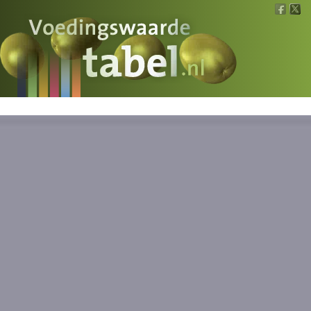
Voedingswaarde
Wat is wat?
Ons voedsel
Bereken
Nieuws
Boeken
Registreren
Inloggen