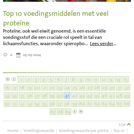
Top 10 voedingsmiddelen met veel
proteïne
Proteïne, ook wel eiwit genoemd, is een essentiële
voedingsstof die een cruciale rol speelt in tal van
lichaamsfuncties, waaronder spieropbo...
Lees verder
…
0
05-03-2024
1
2
3
4
5
6
7
8
9
10
11
12
13
14
15
16
17
18
19
20
21
22
23
24
25
26
27
28
29
30
31
32
33
34
35
36
37
38
39
40
41
42
43
44
45
46
47
48
49
50
51
52
53
54
55
56
57
58
59
60
61
62
63
64
65
66
67
68
69
TOP
Home
|
Voedingswaarde
|
Voedingswaarde per portie
|
Top 10
|