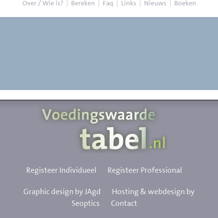
Over / Wie is?
|
Bereken
|
Faq
|
Links
|
Nieuws
|
Boeken
Registeer Individueel
Registeer Professional
Graphic design by JAgd
Hosting & webdesign by
Seoptics
Contact