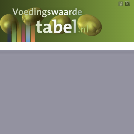
Voedingswaarde
Wat is wat?
Ons voedsel
Bereken
Nieuws
Boeken
Registreren
Inloggen