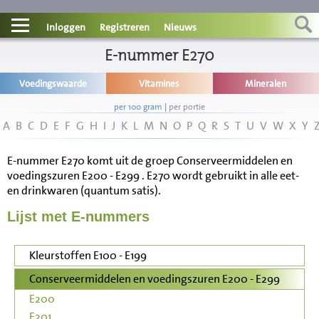
Contact
Inloggen
Registreren
Nieuws
Informatie
E-nummer E270
Voedingswaarde
Vitamines
Mineralen
Disclaimer
per 100 gram
|
per portie
A
B
C
D
E
F
G
H
I
J
K
L
M
N
O
P
Q
R
S
T
U
V
W
X
Y
E-nummer E270 komt uit de groep Conserveermiddelen en
voedingszuren E200 - E299 . E270 wordt gebruikt in alle eet-
en drinkwaren (quantum satis).
Lijst met E-nummers
Kleurstoffen E100 - E199
Conserveermiddelen en voedingszuren E200 - E299
E200
E201