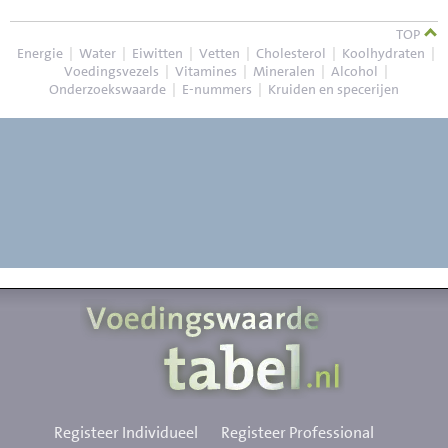
TOP
Energie
|
Water
|
Eiwitten
|
Vetten
|
Cholesterol
|
Koolhydraten
|
Voedingsvezels
|
Vitamines
|
Mineralen
|
Alcohol
|
Onderzoekswaarde
|
E-nummers
|
Kruiden en specerijen
Registeer Individueel
Registeer Professional