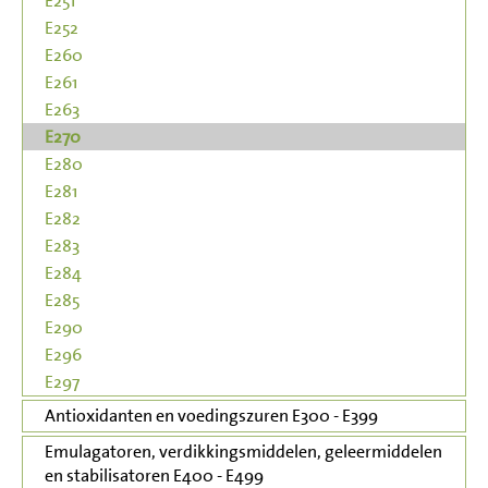
E251
E252
E260
E261
E263
E270
E280
E281
E282
E283
E284
E285
E290
E296
E297
Antioxidanten en voedingszuren E300 - E399
Emulagatoren, verdikkingsmiddelen, geleermiddelen
en stabilisatoren E400 - E499