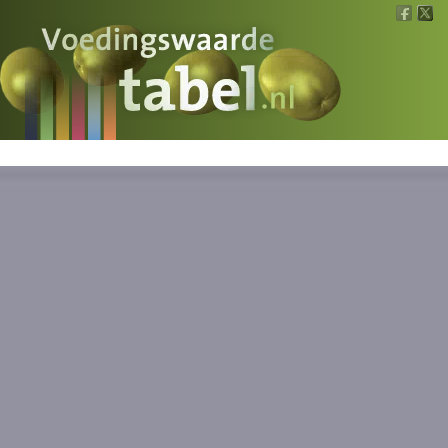
Voedingswaarde
Wat is wat?
Ons voedsel
Bereken
Nieuws
Boeken
Registreren
Inloggen