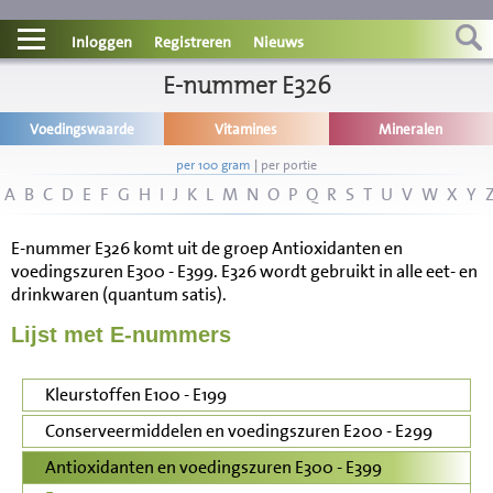
Contact
Inloggen
Registreren
Nieuws
Informatie
E-nummer E326
Voedingswaarde
Vitamines
Mineralen
Disclaimer
per 100 gram
|
per portie
A
B
C
D
E
F
G
H
I
J
K
L
M
N
O
P
Q
R
S
T
U
V
W
X
Y
E-nummer E326 komt uit de groep Antioxidanten en
voedingszuren E300 - E399. E326 wordt gebruikt in alle eet- en
drinkwaren (quantum satis).
Lijst met E-nummers
Kleurstoffen E100 - E199
Conserveermiddelen en voedingszuren E200 - E299
Antioxidanten en voedingszuren E300 - E399