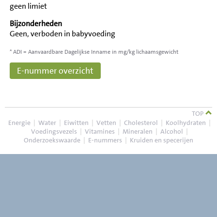
geen limiet
Bijzonderheden
Geen, verboden in babyvoeding
* ADI = Aanvaardbare Dagelijkse Inname in mg/kg lichaamsgewicht
E-nummer overzicht
TOP
Energie
|
Water
|
Eiwitten
|
Vetten
|
Cholesterol
|
Koolhydraten
|
Voedingsvezels
|
Vitamines
|
Mineralen
|
Alcohol
|
Onderzoekswaarde
|
E-nummers
|
Kruiden en specerijen