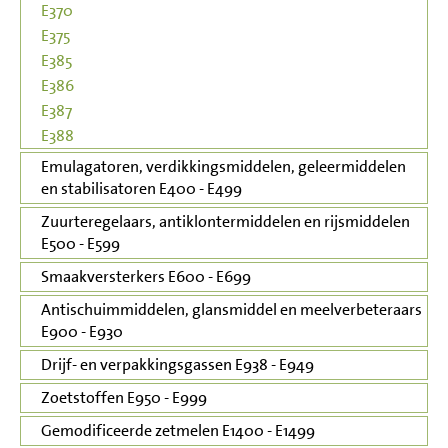
E370
E375
E385
E386
E387
E388
Emulagatoren, verdikkingsmiddelen, geleermiddelen
en stabilisatoren E400 - E499
Zuurteregelaars, antiklontermiddelen en rijsmiddelen
E500 - E599
Smaakversterkers E600 - E699
Antischuimmiddelen, glansmiddel en meelverbeteraars
E900 - E930
Drijf- en verpakkingsgassen E938 - E949
Zoetstoffen E950 - E999
Gemodificeerde zetmelen E1400 - E1499