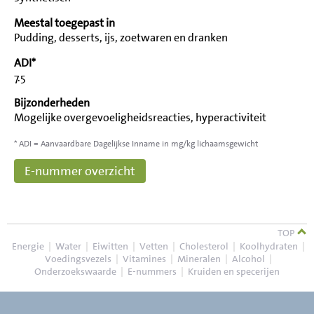
Meestal toegepast in
Pudding, desserts, ijs, zoetwaren en dranken
ADI*
7.5
Bijzonderheden
Mogelijke overgevoeligheidsreacties, hyperactiviteit
* ADI = Aanvaardbare Dagelijkse Inname in mg/kg lichaamsgewicht
E-nummer overzicht
TOP
Energie
|
Water
|
Eiwitten
|
Vetten
|
Cholesterol
|
Koolhydraten
|
Voedingsvezels
|
Vitamines
|
Mineralen
|
Alcohol
|
Onderzoekswaarde
|
E-nummers
|
Kruiden en specerijen