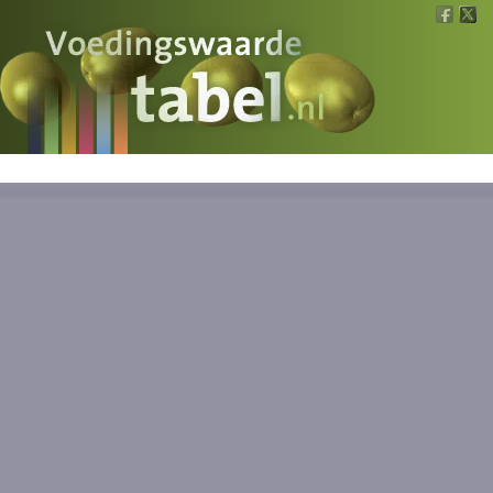
Voedingswaarde
Wat is wat?
Ons voedsel
Bereken
Nieuws
Boeken
Registreren
Inloggen