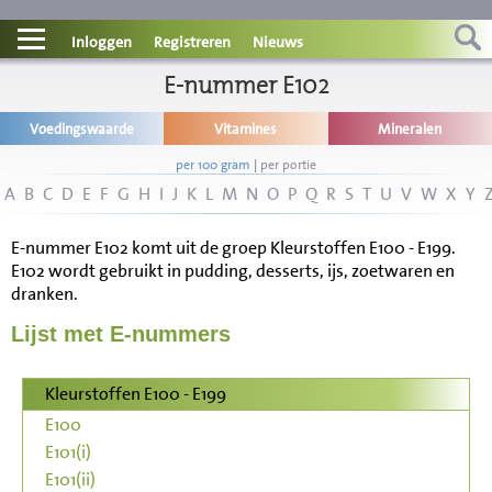
Contact
Inloggen
Registreren
Nieuws
Informatie
E-nummer E102
Voedingswaarde
Vitamines
Mineralen
Disclaimer
per 100 gram
|
per portie
A
B
C
D
E
F
G
H
I
J
K
L
M
N
O
P
Q
R
S
T
U
V
W
X
Y
E-nummer E102 komt uit de groep Kleurstoffen E100 - E199.
E102 wordt gebruikt in pudding, desserts, ijs, zoetwaren en
dranken.
Lijst met E-nummers
Kleurstoffen E100 - E199
E100
E101(i)
E101(ii)