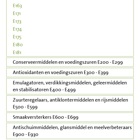
E163
E171
E173
E174
E175
E180
E181
Conserveermiddelen en voedingszuren E200 - E299
Antioxidanten en voedingszuren E300 - E399
Emulagatoren, verdikkingsmiddelen, geleermiddelen
en stabilisatoren E400 - E499
Zuurteregelaars, antiklontermiddelen en rijsmiddelen
E500 - E599
Smaakversterkers E600 - E699
Antischuimmiddelen, glansmiddel en meelverbeteraars
E900 - E930