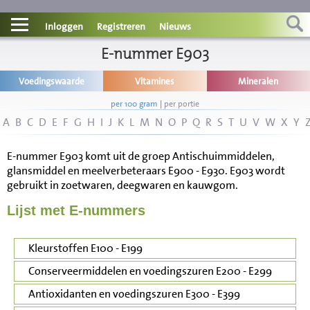
Contact
Inloggen
Registreren
Nieuws
Informatie
E-nummer E903
Voedingswaarde
Vitamines
Mineralen
Disclaimer
per 100 gram
|
per portie
A
B
C
D
E
F
G
H
I
J
K
L
M
N
O
P
Q
R
S
T
U
V
W
X
Y
E-nummer E903 komt uit de groep Antischuimmiddelen,
glansmiddel en meelverbeteraars E900 - E930. E903 wordt
gebruikt in zoetwaren, deegwaren en kauwgom.
Lijst met E-nummers
Kleurstoffen E100 - E199
Conserveermiddelen en voedingszuren E200 - E299
Antioxidanten en voedingszuren E300 - E399