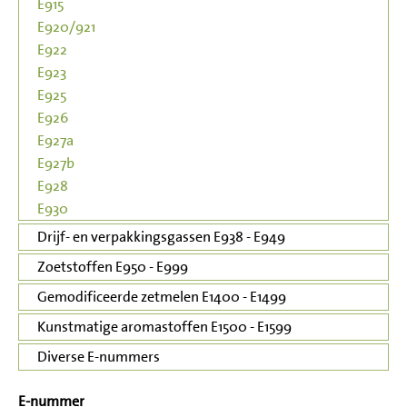
E915
E920/921
E922
E923
E925
E926
E927a
E927b
E928
E930
Drijf- en verpakkingsgassen E938 - E949
Zoetstoffen E950 - E999
Gemodificeerde zetmelen E1400 - E1499
Kunstmatige aromastoffen E1500 - E1599
Diverse E-nummers
E-nummer