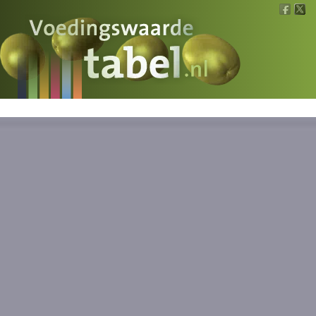
Voedingswaarde
Wat is wat?
Ons voedsel
Bereken
Nieuws
Boeken
Registreren
Inloggen