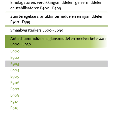
Emulagatoren, verdikkingsmiddelen, geleermiddelen
en stabilisatoren E400 - E499
Zuurteregelaars, antiklontermiddelen en rijsmiddelen
E500 - E599
Smaakversterkers E600 - E699
Antischuimmiddelen, glansmiddel en meelverbeteraars
E900 - E930
E900
E902
E903
E904
E905
E906
E907
E908
E912
E913