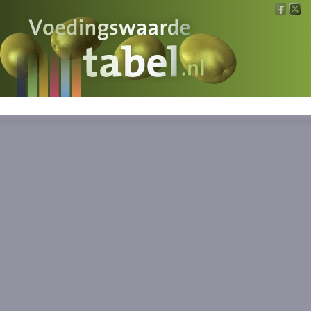
Voedingswaarde
Wat is wat?
Ons voedsel
Bereken
Nieuws
Boeken
Registreren
Inloggen