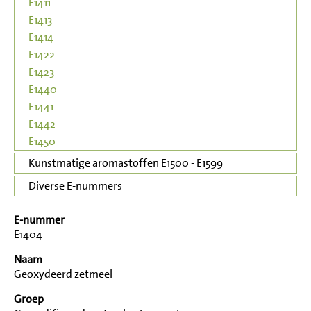
E1411
E1413
E1414
E1422
E1423
E1440
E1441
E1442
E1450
Kunstmatige aromastoffen E1500 - E1599
Diverse E-nummers
E-nummer
E1404
Naam
Geoxydeerd zetmeel
Groep