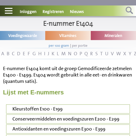
Contact
Inloggen
Registreren
Nieuws
Informatie
E-nummer E1404
Voedingswaarde
Vitamines
Mineralen
Disclaimer
per 100 gram
|
per portie
A
B
C
D
E
F
G
H
I
J
K
L
M
N
O
P
Q
R
S
T
U
V
W
X
Y
E-nummer E1404 komt uit de groep Gemodificeerde zetmelen
E1400 - E1499. E1404 wordt gebruikt in alle eet- en drinkwaren
(quantum satis).
Lijst met E-nummers
Kleurstoffen E100 - E199
Conserveermiddelen en voedingszuren E200 - E299
Antioxidanten en voedingszuren E300 - E399