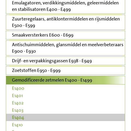
Emulagatoren, verdikkingsmiddelen, geleermiddelen
en stabilisatoren E400 - E499
Zuurteregelaars, antiklontermiddelen en rijsmiddelen
E500 - E599
Smaakversterkers E600 - E699
Antischuimmiddelen, glansmiddel en meelverbeteraars
E900 - E930
Drijf- en verpakkingsgassen E938 - E949
Zoetstoffen E950 - E999
Gemodificeerde zetmelen E1400 - E1499
E1400
E1401
E1402
E1403
E1404
E1410