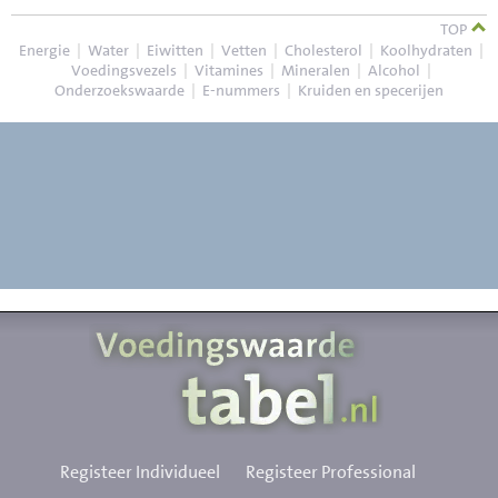
TOP
Energie
|
Water
|
Eiwitten
|
Vetten
|
Cholesterol
|
Koolhydraten
|
Voedingsvezels
|
Vitamines
|
Mineralen
|
Alcohol
|
Onderzoekswaarde
|
E-nummers
|
Kruiden en specerijen
Registeer Individueel
Registeer Professional