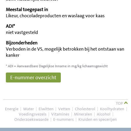
Meestal toegepast in
Likeur, chocoladeproducten en waslaag voor kaas
ADI*
niet vastgesteld
Bijzonderheden
Verboden in de VS, mogelijk betrokken bij het ontstaan van
kanker
* ADI = Aanvaardbare Dagelijkse Inname in mg/kg lichaamsgewicht
E-nummer overzicht
TOP
Energie
|
Water
|
Eiwitten
|
Vetten
|
Cholesterol
|
Koolhydraten
|
Voedingsvezels
|
Vitamines
|
Mineralen
|
Alcohol
|
Onderzoekswaarde
|
E-nummers
|
Kruiden en specerijen