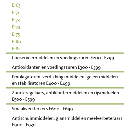
E163
E171
E173
E174
E175
E180
E181
Conserveermiddelen en voedingszuren E200 - E299
Antioxidanten en voedingszuren E300 - E399
Emulagatoren, verdikkingsmiddelen, geleermiddelen
en stabilisatoren E400 - E499
Zuurteregelaars, antiklontermiddelen en rijsmiddelen
E500 - E599
Smaakversterkers E600 - E699
Antischuimmiddelen, glansmiddel en meelverbeteraars
E900 - E930