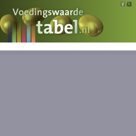
Voedingswaarde
Wat is wat?
Ons voedsel
Bereken
Nieuws
Boeken
Registreren
Inloggen