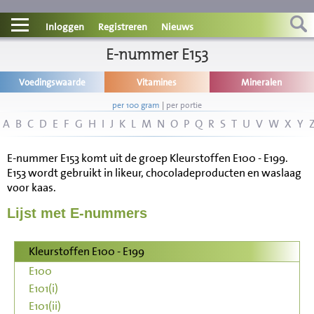
Contact
Inloggen
Registreren
Nieuws
Informatie
E-nummer E153
Voedingswaarde
Vitamines
Mineralen
Disclaimer
per 100 gram
|
per portie
A
B
C
D
E
F
G
H
I
J
K
L
M
N
O
P
Q
R
S
T
U
V
W
X
Y
E-nummer E153 komt uit de groep Kleurstoffen E100 - E199.
E153 wordt gebruikt in likeur, chocoladeproducten en waslaag
voor kaas.
Lijst met E-nummers
Kleurstoffen E100 - E199
E100
E101(i)
E101(ii)