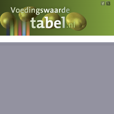
Voedingswaarde
Wat is wat?
Ons voedsel
Bereken
Nieuws
Boeken
Registreren
Inloggen