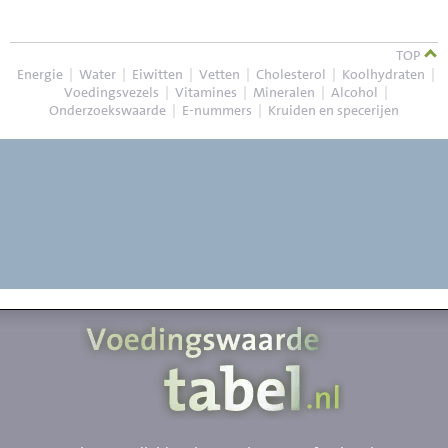
TOP
Energie
|
Water
|
Eiwitten
|
Vetten
|
Cholesterol
|
Koolhydraten
|
Voedingsvezels
|
Vitamines
|
Mineralen
|
Alcohol
|
Onderzoekswaarde
|
E-nummers
|
Kruiden en specerijen