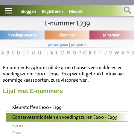
Contact
Inloggen
Registreren
Nieuws
Informatie
E-nummer E239
Voedingswaarde
Vitamines
Mineralen
Disclaimer
per 100 gram
|
per portie
A
B
C
D
E
F
G
H
I
J
K
L
M
N
O
P
Q
R
S
T
U
V
W
X
Y
E-nummer E239 komt uit de groep Conserveermiddelen en
voedingszuren E200 - E299 . E239 wordt gebruikt in kaviaar,
sommige kaassoorten, zure visconserven.
Lijst met E-nummers
Kleurstoffen E100 - E199
Conserveermiddelen en voedingszuren E200 - E299
E200
E201