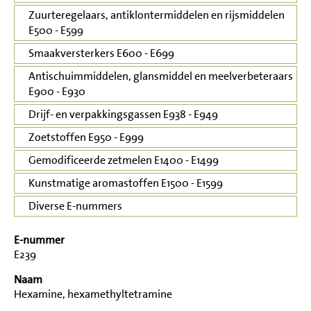
Zuurteregelaars, antiklontermiddelen en rijsmiddelen
E500 - E599
Smaakversterkers E600 - E699
Antischuimmiddelen, glansmiddel en meelverbeteraars
E900 - E930
Drijf- en verpakkingsgassen E938 - E949
Zoetstoffen E950 - E999
Gemodificeerde zetmelen E1400 - E1499
Kunstmatige aromastoffen E1500 - E1599
Diverse E-nummers
E-nummer
E239
Naam
Hexamine, hexamethyltetramine