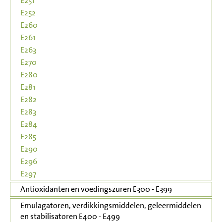
E251
E252
E260
E261
E263
E270
E280
E281
E282
E283
E284
E285
E290
E296
E297
Antioxidanten en voedingszuren E300 - E399
Emulagatoren, verdikkingsmiddelen, geleermiddelen
en stabilisatoren E400 - E499