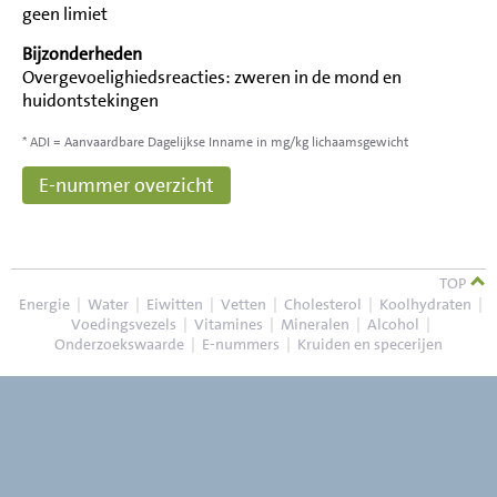
geen limiet
Bijzonderheden
Overgevoelighiedsreacties: zweren in de mond en
huidontstekingen
* ADI = Aanvaardbare Dagelijkse Inname in mg/kg lichaamsgewicht
E-nummer overzicht
TOP
Energie
|
Water
|
Eiwitten
|
Vetten
|
Cholesterol
|
Koolhydraten
|
Voedingsvezels
|
Vitamines
|
Mineralen
|
Alcohol
|
Onderzoekswaarde
|
E-nummers
|
Kruiden en specerijen