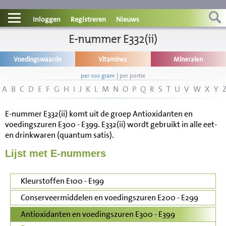
Contact
Inloggen
Registreren
Nieuws
Informatie
E-nummer E332(ii)
Voedingswaarde
Vitamines
Mineralen
Disclaimer
per 100 gram
|
per portie
A
B
C
D
E
F
G
H
I
J
K
L
M
N
O
P
Q
R
S
T
U
V
W
X
Y
E-nummer E332(ii) komt uit de groep Antioxidanten en
voedingszuren E300 - E399. E332(ii) wordt gebruikt in alle eet-
en drinkwaren (quantum satis).
Lijst met E-nummers
Kleurstoffen E100 - E199
Conserveermiddelen en voedingszuren E200 - E299
Antioxidanten en voedingszuren E300 - E399