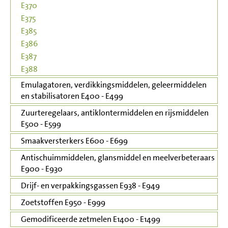
E370
E375
E385
E386
E387
E388
Emulagatoren, verdikkingsmiddelen, geleermiddelen
en stabilisatoren E400 - E499
Zuurteregelaars, antiklontermiddelen en rijsmiddelen
E500 - E599
Smaakversterkers E600 - E699
Antischuimmiddelen, glansmiddel en meelverbeteraars
E900 - E930
Drijf- en verpakkingsgassen E938 - E949
Zoetstoffen E950 - E999
Gemodificeerde zetmelen E1400 - E1499