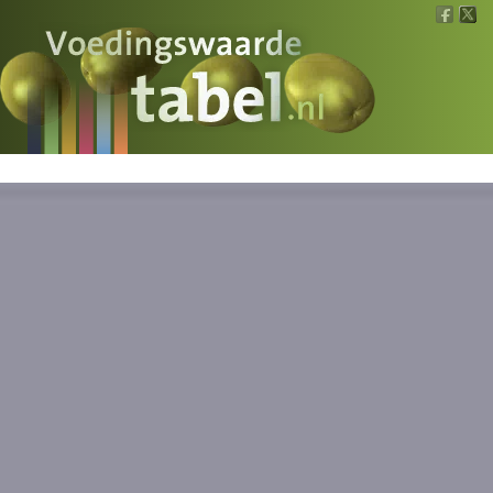
Voedingswaarde
Wat is wat?
Ons voedsel
Bereken
Nieuws
Boeken
Registreren
Inloggen