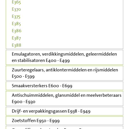
E365
E370
E375
E385
E386
E387
E388
Emulagatoren, verdikkingsmiddelen, geleermiddelen
en stabilisatoren E400 - E499
Zuurteregelaars, antiklontermiddelen en rijsmiddelen
E500 - E599
Smaakversterkers E600 - E699
Antischuimmiddelen, glansmiddel en meelverbeteraars
E900 - E930
Drijf- en verpakkingsgassen E938 - E949
Zoetstoffen E950 - E999