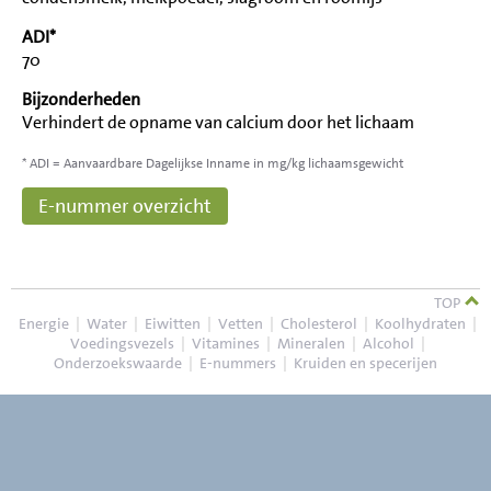
ADI*
70
Bijzonderheden
Verhindert de opname van calcium door het lichaam
* ADI = Aanvaardbare Dagelijkse Inname in mg/kg lichaamsgewicht
E-nummer overzicht
TOP
Energie
|
Water
|
Eiwitten
|
Vetten
|
Cholesterol
|
Koolhydraten
|
Voedingsvezels
|
Vitamines
|
Mineralen
|
Alcohol
|
Onderzoekswaarde
|
E-nummers
|
Kruiden en specerijen