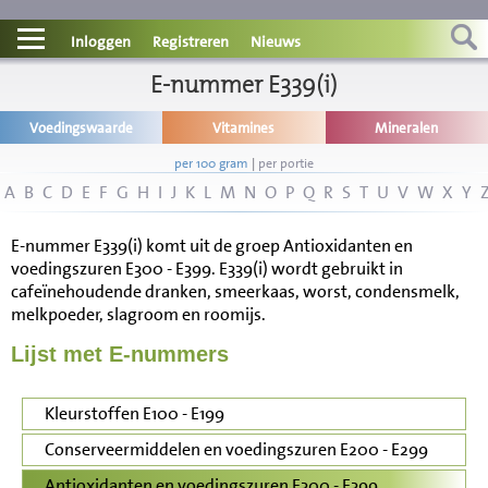
Contact
Inloggen
Registreren
Nieuws
Informatie
E-nummer E339(i)
Voedingswaarde
Vitamines
Mineralen
Disclaimer
per 100 gram
|
per portie
A
B
C
D
E
F
G
H
I
J
K
L
M
N
O
P
Q
R
S
T
U
V
W
X
Y
E-nummer E339(i) komt uit de groep Antioxidanten en
voedingszuren E300 - E399. E339(i) wordt gebruikt in
cafeïnehoudende dranken, smeerkaas, worst, condensmelk,
melkpoeder, slagroom en roomijs.
Lijst met E-nummers
Kleurstoffen E100 - E199
Conserveermiddelen en voedingszuren E200 - E299
Antioxidanten en voedingszuren E300 - E399