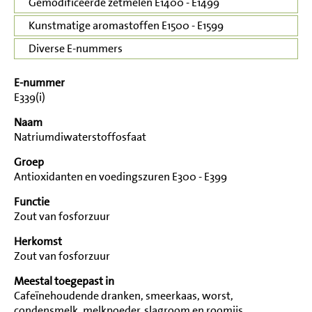
Gemodificeerde zetmelen E1400 - E1499
Kunstmatige aromastoffen E1500 - E1599
Diverse E-nummers
E-nummer
E339(i)
Naam
Natriumdiwaterstoffosfaat
Groep
Antioxidanten en voedingszuren E300 - E399
Functie
Zout van fosforzuur
Herkomst
Zout van fosforzuur
Meestal toegepast in
Cafeïnehoudende dranken, smeerkaas, worst,
condensmelk, melkpoeder, slagroom en roomijs