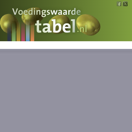
Voedingswaarde
Wat is wat?
Ons voedsel
Bereken
Nieuws
Boeken
Registreren
Inloggen