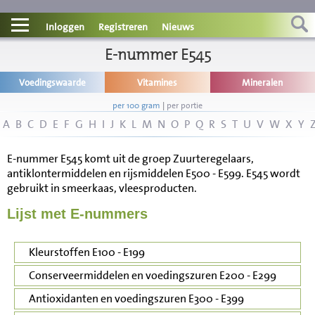
Contact
Inloggen
Registreren
Nieuws
Informatie
E-nummer E545
Voedingswaarde
Vitamines
Mineralen
Disclaimer
per 100 gram
|
per portie
A
B
C
D
E
F
G
H
I
J
K
L
M
N
O
P
Q
R
S
T
U
V
W
X
Y
E-nummer E545 komt uit de groep Zuurteregelaars,
antiklontermiddelen en rijsmiddelen E500 - E599. E545 wordt
gebruikt in smeerkaas, vleesproducten.
Lijst met E-nummers
Kleurstoffen E100 - E199
Conserveermiddelen en voedingszuren E200 - E299
Antioxidanten en voedingszuren E300 - E399