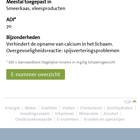
Meestal toegepast in
Smeerkaas, vleesproducten
ADI*
70
Bijzonderheden
Verhindert de opname van calcium in het lichaam.
Overgevoeligheidsreactie: spijsverteringsproblemen
* ADI = Aanvaardbare Dagelijkse Inname in mg/kg lichaamsgewicht
E-nummer overzicht
TOP
Energie
|
Water
|
Eiwitten
|
Vetten
|
Cholesterol
|
Koolhydraten
|
Voedingsvezels
|
Vitamines
|
Mineralen
|
Alcohol
|
Onderzoekswaarde
|
E-nummers
|
Kruiden en specerijen