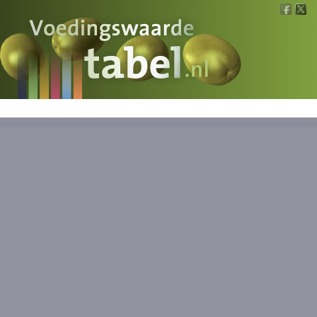
Voedingswaarde
Wat is wat?
Ons voedsel
Bereken
Nieuws
Boeken
Registreren
Inloggen