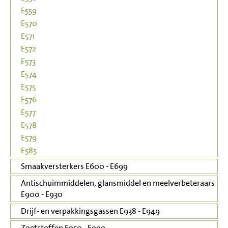
E559
E570
E571
E572
E573
E574
E575
E576
E577
E578
E579
E585
Smaakversterkers E600 - E699
Antischuimmiddelen, glansmiddel en meelverbeteraars
E900 - E930
Drijf- en verpakkingsgassen E938 - E949
Zoetstoffen E950 - E999