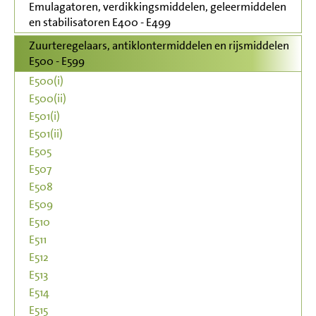
Emulagatoren, verdikkingsmiddelen, geleermiddelen
en stabilisatoren E400 - E499
Zuurteregelaars, antiklontermiddelen en rijsmiddelen
E500 - E599
E500(i)
E500(ii)
E501(i)
E501(ii)
E505
E507
E508
E509
E510
E511
E512
E513
E514
E515