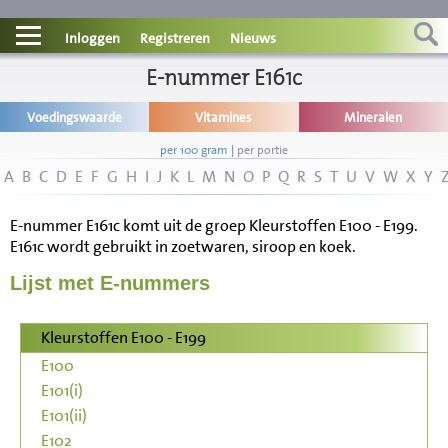
Contact
Inloggen
Registreren
Nieuws
Informatie
E-nummer E161c
Voedingswaarde
Vitamines
Mineralen
Disclaimer
per 100 gram
|
per portie
A
B
C
D
E
F
G
H
I
J
K
L
M
N
O
P
Q
R
S
T
U
V
W
X
Y
E-nummer E161c komt uit de groep Kleurstoffen E100 - E199.
E161c wordt gebruikt in zoetwaren, siroop en koek.
Lijst met E-nummers
Kleurstoffen E100 - E199
E100
E101(i)
E101(ii)
E102