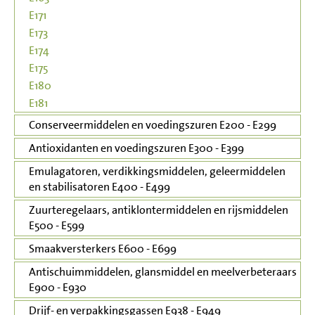
E171
E173
E174
E175
E180
E181
Conserveermiddelen en voedingszuren E200 - E299
Antioxidanten en voedingszuren E300 - E399
Emulagatoren, verdikkingsmiddelen, geleermiddelen
en stabilisatoren E400 - E499
Zuurteregelaars, antiklontermiddelen en rijsmiddelen
E500 - E599
Smaakversterkers E600 - E699
Antischuimmiddelen, glansmiddel en meelverbeteraars
E900 - E930
Drijf- en verpakkingsgassen E938 - E949