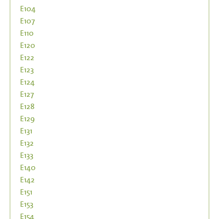
E104
E107
E110
E120
E122
E123
E124
E127
E128
E129
E131
E132
E133
E140
E142
E151
E153
E154