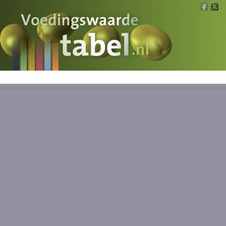
Voedingswaarde
Wat is wat?
Ons voedsel
Bereken
Nieuws
Boeken
Registreren
Inloggen