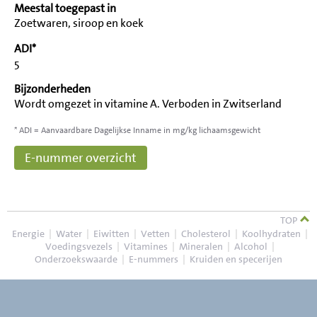
Meestal toegepast in
Zoetwaren, siroop en koek
ADI*
5
Bijzonderheden
Wordt omgezet in vitamine A. Verboden in Zwitserland
* ADI = Aanvaardbare Dagelijkse Inname in mg/kg lichaamsgewicht
E-nummer overzicht
TOP
Energie
|
Water
|
Eiwitten
|
Vetten
|
Cholesterol
|
Koolhydraten
|
Voedingsvezels
|
Vitamines
|
Mineralen
|
Alcohol
|
Onderzoekswaarde
|
E-nummers
|
Kruiden en specerijen