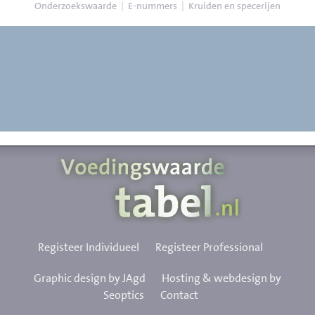
Onderzoekswaarde
|
E-nummers
|
Kruiden en specerijen
Registeer Individueel
Registeer Professional
Graphic design by JAgd
Hosting & webdesign by
Seoptics
Contact