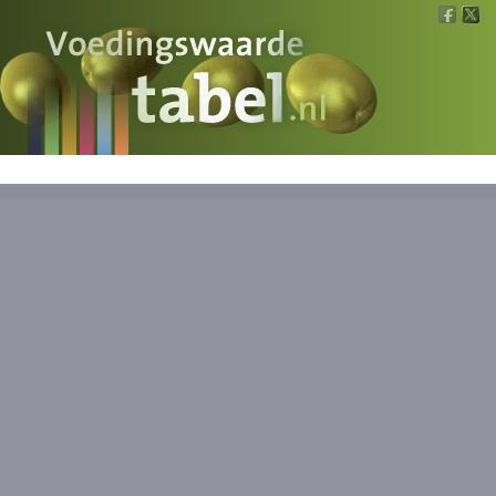
Voedingswaarde
Wat is wat?
Ons voedsel
Bereken
Nieuws
Boeken
Registreren
Inloggen