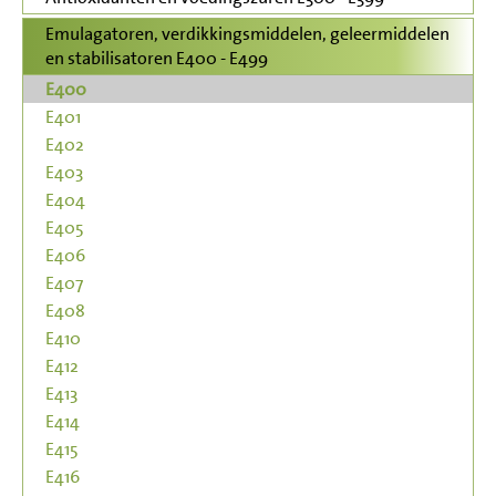
Emulagatoren, verdikkingsmiddelen, geleermiddelen
en stabilisatoren E400 - E499
E400
E401
E402
E403
E404
E405
E406
E407
E408
E410
E412
E413
E414
E415
E416