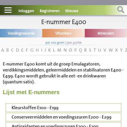
Contact
Inloggen
Registreren
Nieuws
Informatie
E-nummer E400
Voedingswaarde
Vitamines
Mineralen
Disclaimer
per 100 gram
|
per portie
A
B
C
D
E
F
G
H
I
J
K
L
M
N
O
P
Q
R
S
T
U
V
W
X
Y
E-nummer E400 komt uit de groep Emulagatoren,
verdikkingsmiddelen, geleermiddelen en stabilisatoren E400 -
E499. E400 wordt gebruikt in alle eet- en drinkwaren
(quantum satis).
Lijst met E-nummers
Kleurstoffen E100 - E199
Conserveermiddelen en voedingszuren E200 - E299
Antioxidanten en voedingszuren E300 - E399