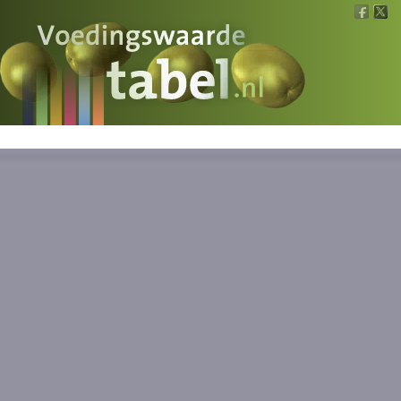
Voedingswaarde
Wat is wat?
Ons voedsel
Bereken
Nieuws
Boeken
Registreren
Inloggen