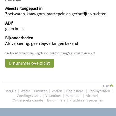
Meestal toegepast in
Zoetwaren, kauwgom, marsepein en geconfijte vruchten
ADI*
geen lmiet
Bijzonderheden
Als versiering, geen bijwerkingen bekend
* ADI = Aanvaardbare Dagelijkse Inname in mg/kg lichaamsgewicht
E-nummer overzicht
TOP
Energie
|
Water
|
Eiwitten
|
Vetten
|
Cholesterol
|
Koolhydraten
|
Voedingsvezels
|
Vitamines
|
Mineralen
|
Alcohol
|
Onderzoekswaarde
|
E-nummers
|
Kruiden en specerijen