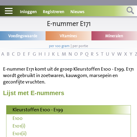
Contact
Inloggen
Registreren
Nieuws
Informatie
E-nummer E171
Voedingswaarde
Vitamines
Mineralen
Disclaimer
per 100 gram
|
per portie
A
B
C
D
E
F
G
H
I
J
K
L
M
N
O
P
Q
R
S
T
U
V
W
X
Y
E-nummer E171 komt uit de groep Kleurstoffen E100 - E199. E171
wordt gebruikt in zoetwaren, kauwgom, marsepein en
geconfijte vruchten.
Lijst met E-nummers
Kleurstoffen E100 - E199
E100
E101(i)
E101(ii)