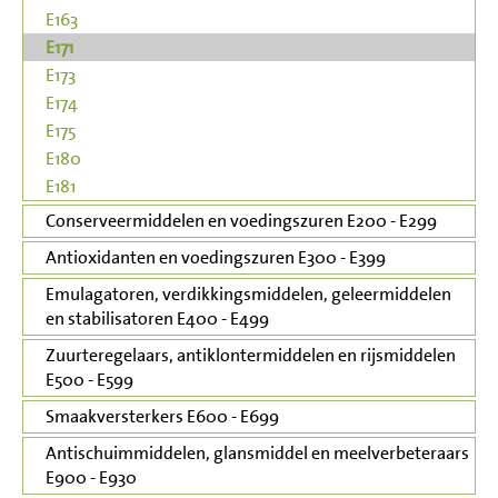
E163
E171
E173
E174
E175
E180
E181
Conserveermiddelen en voedingszuren E200 - E299
Antioxidanten en voedingszuren E300 - E399
Emulagatoren, verdikkingsmiddelen, geleermiddelen
en stabilisatoren E400 - E499
Zuurteregelaars, antiklontermiddelen en rijsmiddelen
E500 - E599
Smaakversterkers E600 - E699
Antischuimmiddelen, glansmiddel en meelverbeteraars
E900 - E930