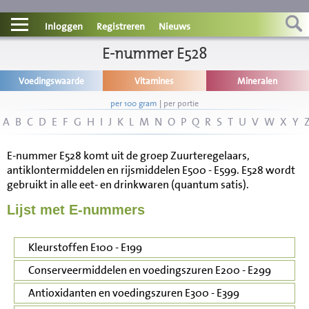
Contact
Inloggen
Registreren
Nieuws
Informatie
E-nummer E528
Voedingswaarde
Vitamines
Mineralen
Disclaimer
per 100 gram
|
per portie
A
B
C
D
E
F
G
H
I
J
K
L
M
N
O
P
Q
R
S
T
U
V
W
X
Y
E-nummer E528 komt uit de groep Zuurteregelaars,
antiklontermiddelen en rijsmiddelen E500 - E599. E528 wordt
gebruikt in alle eet- en drinkwaren (quantum satis).
Lijst met E-nummers
Kleurstoffen E100 - E199
Conserveermiddelen en voedingszuren E200 - E299
Antioxidanten en voedingszuren E300 - E399