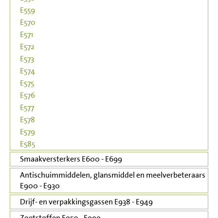
E559
E570
E571
E572
E573
E574
E575
E576
E577
E578
E579
E585
Smaakversterkers E600 - E699
Antischuimmiddelen, glansmiddel en meelverbeteraars
E900 - E930
Drijf- en verpakkingsgassen E938 - E949
Zoetstoffen E950 - E999