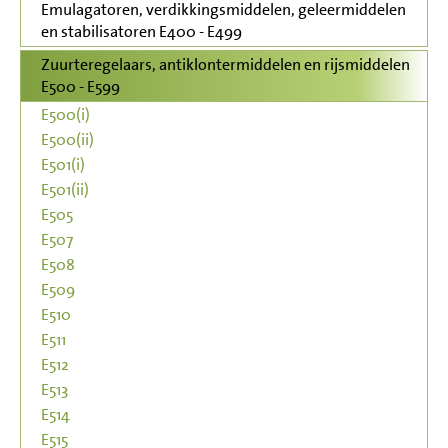
Emulagatoren, verdikkingsmiddelen, geleermiddelen
en stabilisatoren E400 - E499
Zuurteregelaars, antiklontermiddelen en rijsmiddelen
E500 - E599
E500(i)
E500(ii)
E501(i)
E501(ii)
E505
E507
E508
E509
E510
E511
E512
E513
E514
E515