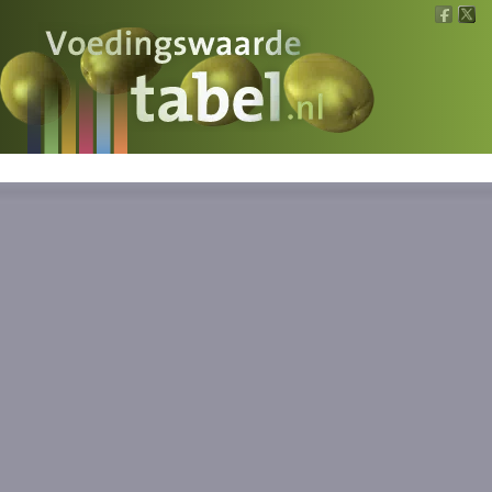
Voedingswaarde
Wat is wat?
Ons voedsel
Bereken
Nieuws
Boeken
Registreren
Inloggen