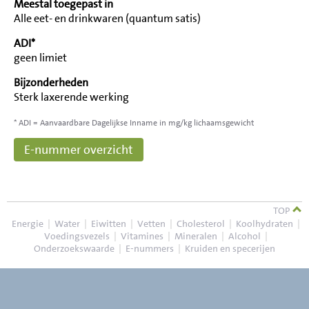
Meestal toegepast in
Alle eet- en drinkwaren (quantum satis)
ADI*
geen limiet
Bijzonderheden
Sterk laxerende werking
* ADI = Aanvaardbare Dagelijkse Inname in mg/kg lichaamsgewicht
E-nummer overzicht
TOP
Energie
|
Water
|
Eiwitten
|
Vetten
|
Cholesterol
|
Koolhydraten
|
Voedingsvezels
|
Vitamines
|
Mineralen
|
Alcohol
|
Onderzoekswaarde
|
E-nummers
|
Kruiden en specerijen