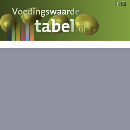
Voedingswaarde
Wat is wat?
Ons voedsel
Bereken
Nieuws
Boeken
Registreren
Inloggen