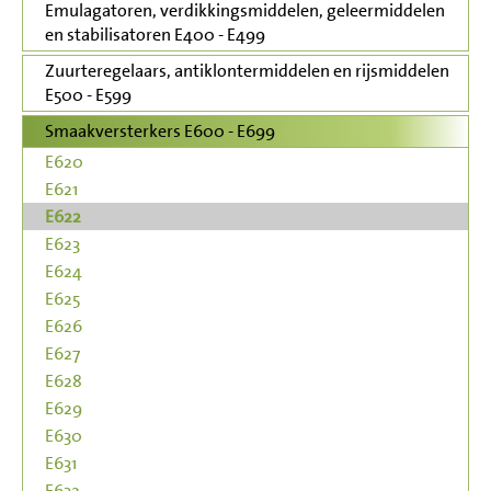
Emulagatoren, verdikkingsmiddelen, geleermiddelen
en stabilisatoren E400 - E499
Zuurteregelaars, antiklontermiddelen en rijsmiddelen
E500 - E599
Smaakversterkers E600 - E699
E620
E621
E622
E623
E624
E625
E626
E627
E628
E629
E630
E631
E632