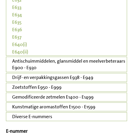
E633
E634
E635
E636
E637
E640(i)
E640(ii)
Antischuimmiddelen, glansmiddel en meelverbeteraars
E900 - E930
Drijf- en verpakkingsgassen E938 - E949
Zoetstoffen E950 - E999
Gemodificeerde zetmelen E1400 - E1499
Kunstmatige aromastoffen E1500 - E1599
Diverse E-nummers
E-nummer