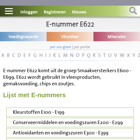
Contact
Inloggen
Registreren
Nieuws
Informatie
E-nummer E622
Voedingswaarde
Vitamines
Mineralen
Disclaimer
per 100 gram
|
per portie
A
B
C
D
E
F
G
H
I
J
K
L
M
N
O
P
Q
R
S
T
U
V
W
X
Y
E-nummer E622 komt uit de groep Smaakversterkers E600 -
E699. E622 wordt gebruikt in vleesproducten,
gemaksvoeding, chips en zoutjes.
Lijst met E-nummers
Kleurstoffen E100 - E199
Conserveermiddelen en voedingszuren E200 - E299
Antioxidanten en voedingszuren E300 - E399