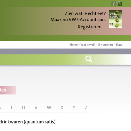
Zien wat je echt eet?
Maak nu VWT-Account aan.
Registreren
Home
>
Wat is wat?
>
E-nummers
>
E1441
len
S
T
U
V
W
X
Y
Z
 drinkwaren (quantum satis).