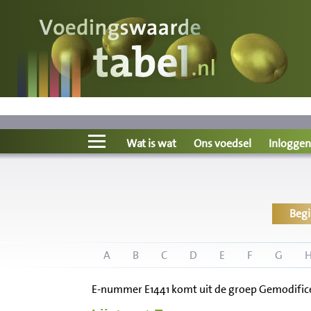
Voedingswaarde
Wat is wat?
Ons voedsel
Wat is wat
Ons voedsel
Inloggen
Bereken
Beg
Nieuws
Boeken
A
B
C
D
E
F
G
E-nummer E1441 komt uit de groep Gemodificee
Registreren