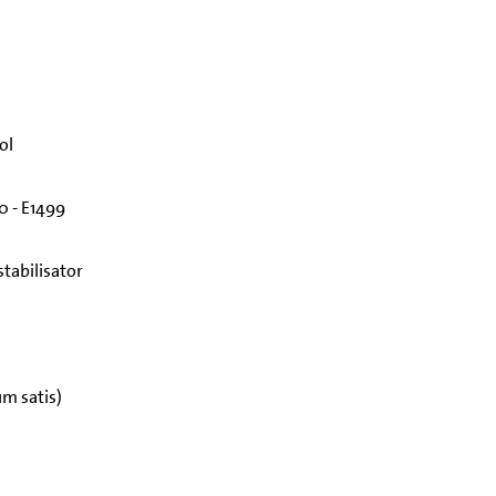
ol
 - E1499
tabilisator
um satis)