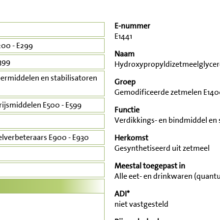
E-nummer
E1441
00 - E299
Naam
399
Hydroxypropyldizetmeelglycer
ermiddelen en stabilisatoren
Groep
Gemodificeerde zetmelen E1400
rijsmiddelen E500 - E599
Functie
Verdikkings- en bindmiddel en s
lverbeteraars E900 - E930
Herkomst
Gesynthetiseerd uit zetmeel
Meestal toegepast in
Alle eet- en drinkwaren (quant
ADI*
niet vastgesteld