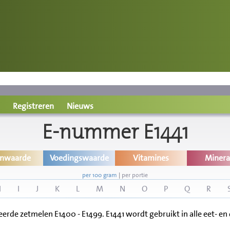
Registreren
Nieuws
E-nummer E1441
inwaarde
Voedingswaarde
Vitamines
Minera
per 100 gram
|
per portie
H
I
J
K
L
M
N
O
P
Q
R
rde zetmelen E1400 - E1499. E1441 wordt gebruikt in alle eet- en