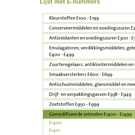
Lijst met E-nummers
Inloggen
Kleurstoffen E100 - E199
Contact
Conserveermiddelen en voedingszuren E2
Antioxidanten en voedingszuren E300 - E
Informatie
Emulagatoren, verdikkingsmiddelen, gele
E400 - E499
Disclaimer
Zuurteregelaars, antiklontermiddelen en 
Smaakversterkers E600 - E699
Antischuimmiddelen, glansmiddel en mee
Drijf- en verpakkingsgassen E938 - E949
Zoetstoffen E950 - E999
Gemodificeerde zetmelen E1400 - E1499
E1400
E1401