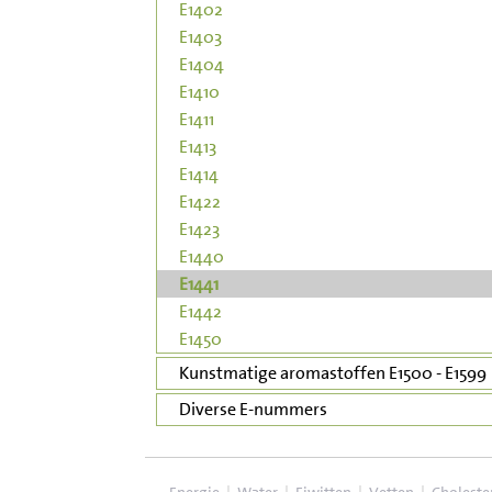
E1402
E1403
E1404
E1410
E1411
E1413
E1414
E1422
E1423
E1440
E1441
E1442
E1450
Kunstmatige aromastoffen E1500 - E1599
Diverse E-nummers