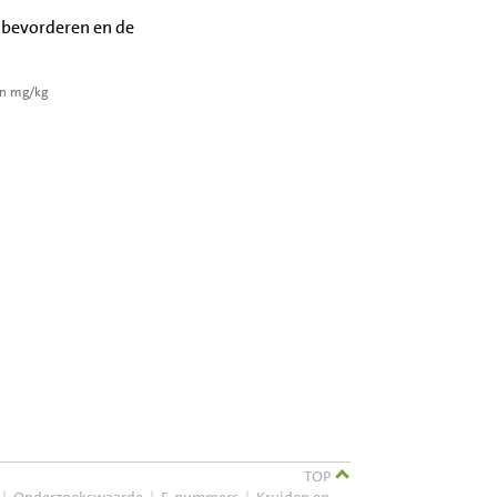
 bevorderen en de
in mg/kg
TOP