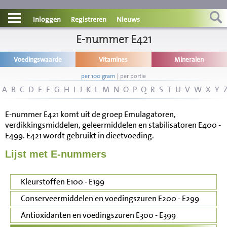
Contact
Inloggen
Registreren
Nieuws
Informatie
E-nummer E421
Voedingswaarde
Vitamines
Mineralen
Disclaimer
per 100 gram
|
per portie
A
B
C
D
E
F
G
H
I
J
K
L
M
N
O
P
Q
R
S
T
U
V
W
X
Y
E-nummer E421 komt uit de groep Emulagatoren,
verdikkingsmiddelen, geleermiddelen en stabilisatoren E400 -
E499. E421 wordt gebruikt in dieetvoeding.
Lijst met E-nummers
Kleurstoffen E100 - E199
Conserveermiddelen en voedingszuren E200 - E299
Antioxidanten en voedingszuren E300 - E399