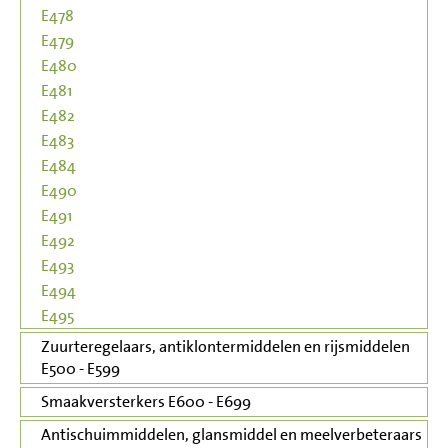
E478
E479
E480
E481
E482
E483
E484
E490
E491
E492
E493
E494
E495
Zuurteregelaars, antiklontermiddelen en rijsmiddelen
E500 - E599
Smaakversterkers E600 - E699
Antischuimmiddelen, glansmiddel en meelverbeteraars