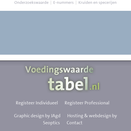
Onderzoekswaarde
|
E-nummers
|
Kruiden en specerijen
Registeer Individueel
Registeer Professional
Graphic design by JAgd
Hosting & webdesign by
Seoptics
Contact