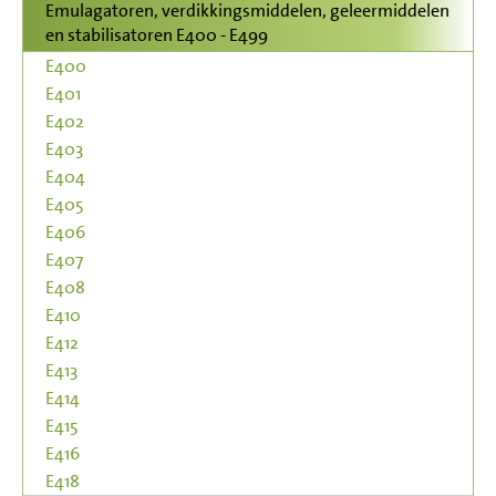
Emulagatoren, verdikkingsmiddelen, geleermiddelen
en stabilisatoren E400 - E499
E400
E401
E402
E403
E404
E405
E406
E407
E408
E410
E412
E413
E414
E415
E416
E418