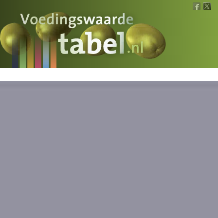
Voedingswaarde
Wat is wat?
Ons voedsel
Bereken
Nieuws
Boeken
Registreren
Inloggen