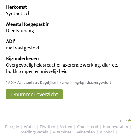
Herkomst
Synthetisch
Meestal toegepast in
Dieetvoeding
ADI*
niet vastgesteld
Bijzonderheden
Overgevoeligheidsreactie: laxerende werking, diarree,
buikkrampen en misselijkheid
* ADI = Aanvaardbare Dagelijkse Inname in mg/kg lichaamsgewicht
E-nummer overzicht
TOP
Energie
|
Water
|
Eiwitten
|
Vetten
|
Cholesterol
|
Koolhydraten
|
Voedingsvezels
|
Vitamines
|
Mineralen
|
Alcohol
|