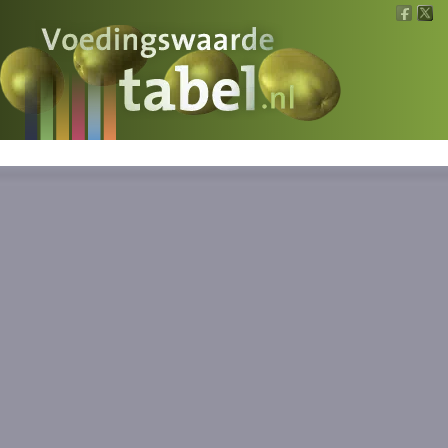
Voedingswaarde
Wat is wat?
Ons voedsel
Bereken
Nieuws
Boeken
Registreren
Inloggen