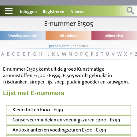
Contact
Inloggen
Registreren
Nieuws
Informatie
E-nummer E1505
Voedingswaarde
Vitamines
Mineralen
Disclaimer
per 100 gram
|
per portie
A
B
C
D
E
F
G
H
I
J
K
L
M
N
O
P
Q
R
S
T
U
V
W
X
Y
E-nummer E1505 komt uit de groep Kunstmatige
aromastoffen E1500 - E1599. E1505 wordt gebruikt in
frisdranken, siropen, ijs, soep, puddingpoeder en kauwgom.
Lijst met E-nummers
Kleurstoffen E100 - E199
Conserveermiddelen en voedingszuren E200 - E299
Antioxidanten en voedingszuren E300 - E399