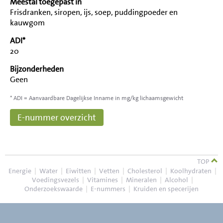
Meestal toegepast in
Frisdranken, siropen, ijs, soep, puddingpoeder en
kauwgom
ADI*
20
Bijzonderheden
Geen
* ADI = Aanvaardbare Dagelijkse Inname in mg/kg lichaamsgewicht
E-nummer overzicht
TOP
Energie
|
Water
|
Eiwitten
|
Vetten
|
Cholesterol
|
Koolhydraten
|
Voedingsvezels
|
Vitamines
|
Mineralen
|
Alcohol
|
Onderzoekswaarde
|
E-nummers
|
Kruiden en specerijen