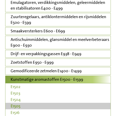
Emulagatoren, verdikkingsmiddelen, geleermiddelen
en stabilisatoren E400 - E499
Zuurteregelaars, antiklontermiddelen en rijsmiddelen
E500 - E599
Smaakversterkers E600 - E699
Antischuimmiddelen, glansmiddel en meelverbeteraars
E900 - E930
Drijf- en verpakkingsgassen E938 - E949
Zoetstoffen E950 - E999
Gemodificeerde zetmelen E1400 - E1499
Kunstmatige aromastoffen E1500 - E1599
E1502
E1503
E1504
E1505
E1516