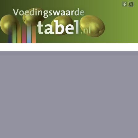
Voedingswaarde
Wat is wat?
Ons voedsel
Bereken
Nieuws
Boeken
Registreren
Inloggen