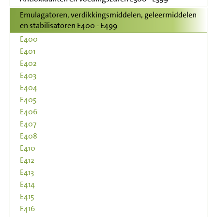
Emulagatoren, verdikkingsmiddelen, geleermiddelen
en stabilisatoren E400 - E499
E400
E401
E402
E403
E404
E405
E406
E407
E408
E410
E412
E413
E414
E415
E416