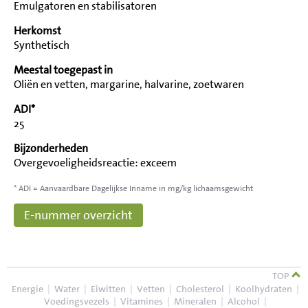
Emulgatoren en stabilisatoren
Herkomst
Synthetisch
Meestal toegepast in
Oliën en vetten, margarine, halvarine, zoetwaren
ADI*
25
Bijzonderheden
Overgevoeligheidsreactie: exceem
* ADI = Aanvaardbare Dagelijkse Inname in mg/kg lichaamsgewicht
E-nummer overzicht
TOP
Energie
|
Water
|
Eiwitten
|
Vetten
|
Cholesterol
|
Koolhydraten
|
Voedingsvezels
|
Vitamines
|
Mineralen
|
Alcohol
|