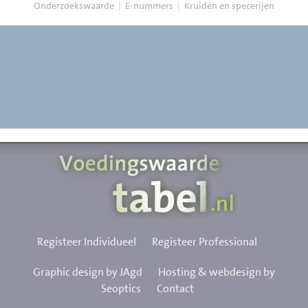
Onderzoekswaarde
|
E-nummers
|
Kruiden en specerijen
Registeer Individueel
Registeer Professional
Graphic design by JAgd
Hosting & webdesign by
Seoptics
Contact