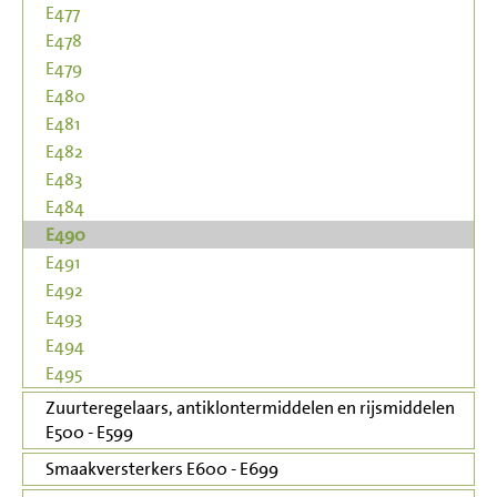
E477
E478
E479
E480
E481
E482
E483
E484
E490
E491
E492
E493
E494
E495
Zuurteregelaars, antiklontermiddelen en rijsmiddelen
E500 - E599
Smaakversterkers E600 - E699