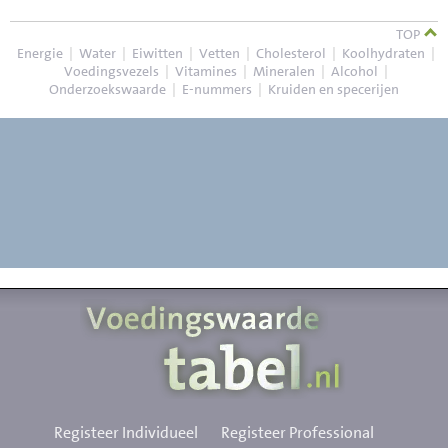
TOP
Energie
|
Water
|
Eiwitten
|
Vetten
|
Cholesterol
|
Koolhydraten
|
Voedingsvezels
|
Vitamines
|
Mineralen
|
Alcohol
|
Onderzoekswaarde
|
E-nummers
|
Kruiden en specerijen
Registeer Individueel
Registeer Professional