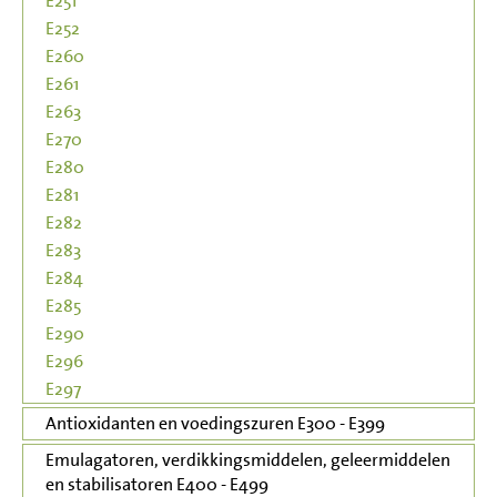
E251
E252
E260
E261
E263
E270
E280
E281
E282
E283
E284
E285
E290
E296
E297
Antioxidanten en voedingszuren E300 - E399
Emulagatoren, verdikkingsmiddelen, geleermiddelen
en stabilisatoren E400 - E499