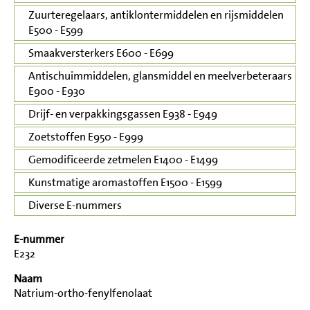
Zuurteregelaars, antiklontermiddelen en rijsmiddelen
E500 - E599
Smaakversterkers E600 - E699
Antischuimmiddelen, glansmiddel en meelverbeteraars
E900 - E930
Drijf- en verpakkingsgassen E938 - E949
Zoetstoffen E950 - E999
Gemodificeerde zetmelen E1400 - E1499
Kunstmatige aromastoffen E1500 - E1599
Diverse E-nummers
E-nummer
E232
Naam
Natrium-ortho-fenylfenolaat