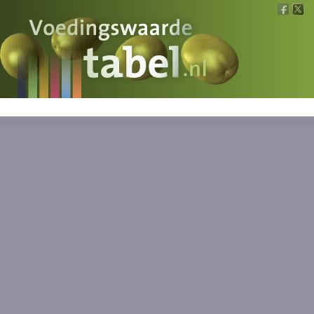
Voedingswaarde
Wat is wat?
Ons voedsel
Bereken
Nieuws
Boeken
Registreren
Inloggen