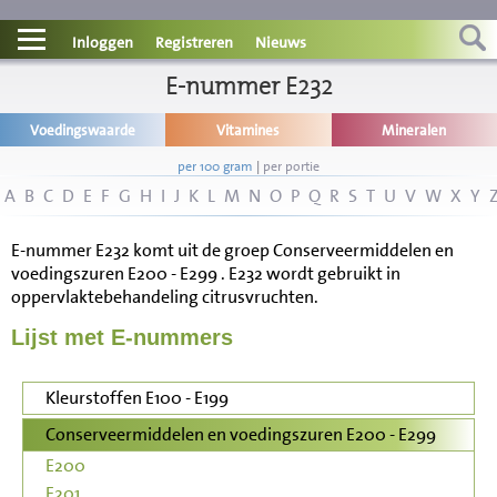
Contact
Inloggen
Registreren
Nieuws
Informatie
E-nummer E232
Voedingswaarde
Vitamines
Mineralen
Disclaimer
per 100 gram
|
per portie
A
B
C
D
E
F
G
H
I
J
K
L
M
N
O
P
Q
R
S
T
U
V
W
X
Y
E-nummer E232 komt uit de groep Conserveermiddelen en
voedingszuren E200 - E299 . E232 wordt gebruikt in
oppervlaktebehandeling citrusvruchten.
Lijst met E-nummers
Kleurstoffen E100 - E199
Conserveermiddelen en voedingszuren E200 - E299
E200
E201