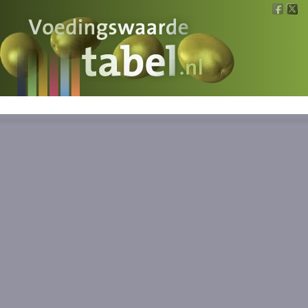
Voedingswaarde
Wat is wat?
Ons voedsel
Bereken
Nieuws
Boeken
Registreren
Inloggen