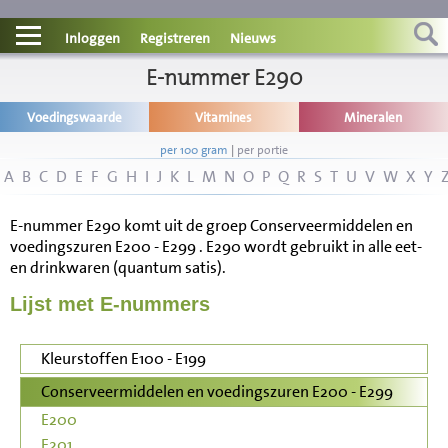
Contact
Inloggen
Registreren
Nieuws
Informatie
E-nummer E290
Voedingswaarde
Vitamines
Mineralen
Disclaimer
per 100 gram
|
per portie
A
B
C
D
E
F
G
H
I
J
K
L
M
N
O
P
Q
R
S
T
U
V
W
X
Y
E-nummer E290 komt uit de groep Conserveermiddelen en
voedingszuren E200 - E299 . E290 wordt gebruikt in alle eet-
en drinkwaren (quantum satis).
Lijst met E-nummers
Kleurstoffen E100 - E199
Conserveermiddelen en voedingszuren E200 - E299
E200
E201