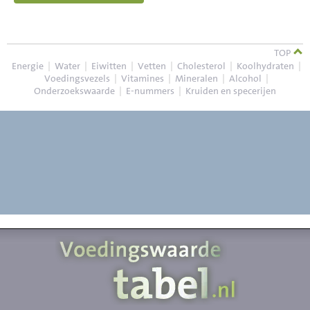
TOP
Energie
|
Water
|
Eiwitten
|
Vetten
|
Cholesterol
|
Koolhydraten
|
Voedingsvezels
|
Vitamines
|
Mineralen
|
Alcohol
|
Onderzoekswaarde
|
E-nummers
|
Kruiden en specerijen