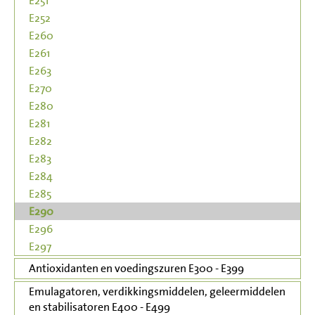
E251
E252
E260
E261
E263
E270
E280
E281
E282
E283
E284
E285
E290
E296
E297
Antioxidanten en voedingszuren E300 - E399
Emulagatoren, verdikkingsmiddelen, geleermiddelen
en stabilisatoren E400 - E499