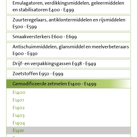
Emulagatoren, verdikkingsmiddelen, geleermiddelen
en stabilisatoren E400 - E499
Zuurteregelaars, antiklontermiddelen en rijsmiddelen
E500 - E599
Smaakversterkers E600 - E699
Antischuimmiddelen, glansmiddel en meelverbeteraars
E900 - E930
Drijf- en verpakkingsgassen E938 - E949
Zoetstoffen E950 - E999
Gemodificeerde zetmelen E1400 - E1499
E1400
E1401
E1402
E1403
E1404
E1410