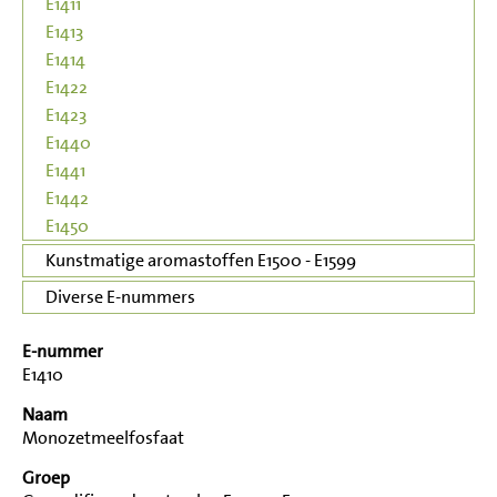
E1411
E1413
E1414
E1422
E1423
E1440
E1441
E1442
E1450
Kunstmatige aromastoffen E1500 - E1599
Diverse E-nummers
E-nummer
E1410
Naam
Monozetmeelfosfaat
Groep