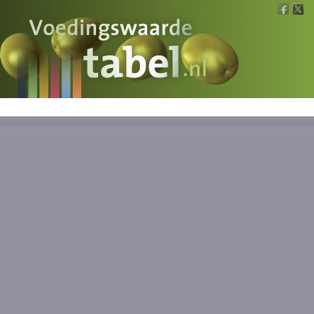
Voedingswaarde
Wat is wat?
Ons voedsel
Bereken
Nieuws
Boeken
Registreren
Inloggen