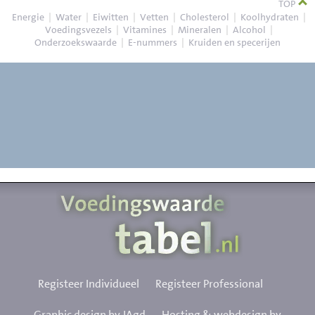
TOP
Energie
|
Water
|
Eiwitten
|
Vetten
|
Cholesterol
|
Koolhydraten
|
Voedingsvezels
|
Vitamines
|
Mineralen
|
Alcohol
|
Onderzoekswaarde
|
E-nummers
|
Kruiden en specerijen
Registeer Individueel
Registeer Professional
Graphic design by JAgd
Hosting & webdesign by