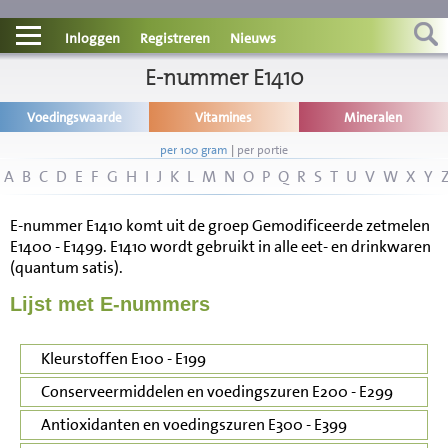
Contact
Inloggen
Registreren
Nieuws
Informatie
E-nummer E1410
Voedingswaarde
Vitamines
Mineralen
Disclaimer
per 100 gram
|
per portie
A
B
C
D
E
F
G
H
I
J
K
L
M
N
O
P
Q
R
S
T
U
V
W
X
Y
E-nummer E1410 komt uit de groep Gemodificeerde zetmelen
E1400 - E1499. E1410 wordt gebruikt in alle eet- en drinkwaren
(quantum satis).
Lijst met E-nummers
Kleurstoffen E100 - E199
Conserveermiddelen en voedingszuren E200 - E299
Antioxidanten en voedingszuren E300 - E399