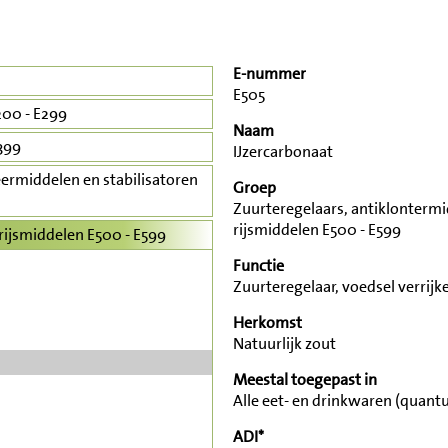
E-nummer
E505
00 - E299
Naam
399
IJzercarbonaat
ermiddelen en stabilisatoren
Groep
Zuurteregelaars, antiklonterm
rijsmiddelen E500 - E599
rijsmiddelen E500 - E599
Functie
Zuurteregelaar, voedsel verrijke
Herkomst
Natuurlijk zout
Meestal toegepast in
Alle eet- en drinkwaren (quant
ADI*