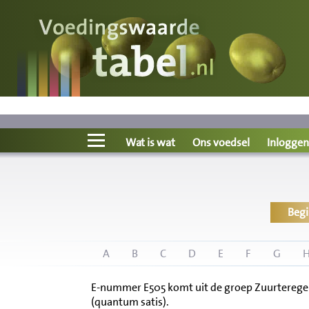
Voedingswaarde
Wat is wat?
Ons voedsel
Wat is wat
Ons voedsel
Inloggen
Bereken
Beg
Nieuws
Boeken
A
B
C
D
E
F
G
E-nummer E505 komt uit de groep Zuurteregelaa
Registreren
(quantum satis).