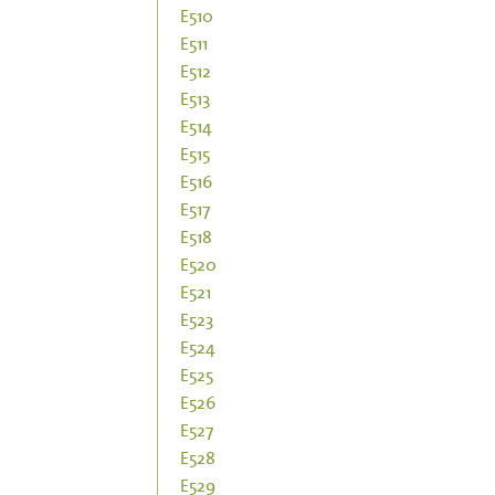
E510
E511
E512
E513
E514
E515
E516
E517
E518
E520
E521
E523
E524
E525
E526
E527
E528
E529