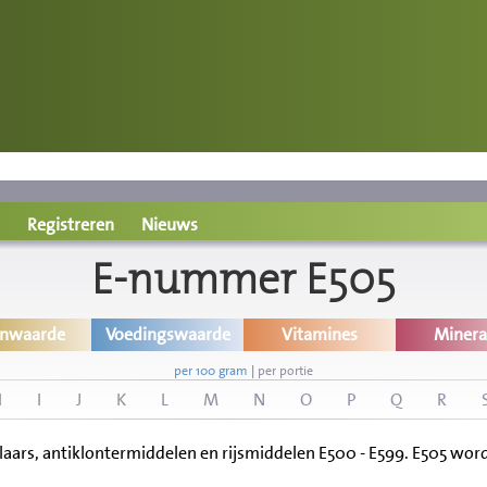
Registreren
Nieuws
E-nummer E505
inwaarde
Voedingswaarde
Vitamines
Minera
per 100 gram
|
per portie
H
I
J
K
L
M
N
O
P
Q
R
rs, antiklontermiddelen en rijsmiddelen E500 - E599. E505 wordt