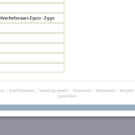
lverbeteraars E900 - E930
rol
|
Koolhydraten
|
Voedingsvezels
|
Vitamines
|
Mineralen
|
Alcohol
specerijen