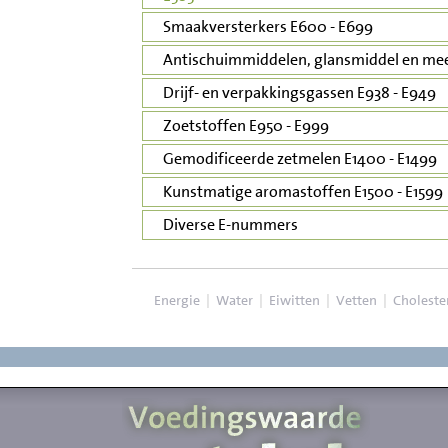
Smaakversterkers E600 - E699
Antischuimmiddelen, glansmiddel en mee
Drijf- en verpakkingsgassen E938 - E949
Zoetstoffen E950 - E999
Gemodificeerde zetmelen E1400 - E1499
Kunstmatige aromastoffen E1500 - E1599
Diverse E-nummers
Energie
|
Water
|
Eiwitten
|
Vetten
|
Choleste