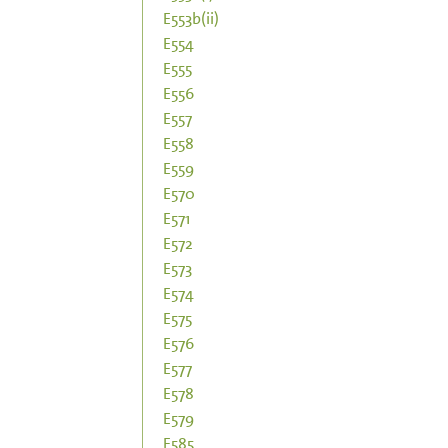
E553b(ii)
E554
E555
E556
E557
E558
E559
E570
E571
E572
E573
E574
E575
E576
E577
E578
E579
E585