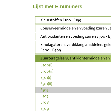
Lijst met E-nummers
Inloggen
Kleurstoffen E100 - E199
Contact
Conserveermiddelen en voedingszuren E2
Informatie
Antioxidanten en voedingszuren E300 - E
Emulagatoren, verdikkingsmiddelen, gele
Disclaimer
E400 - E499
Zuurteregelaars, antiklontermiddelen en 
E500(i)
E500(ii)
E501(i)
E501(ii)
E505
E507
E508
E509