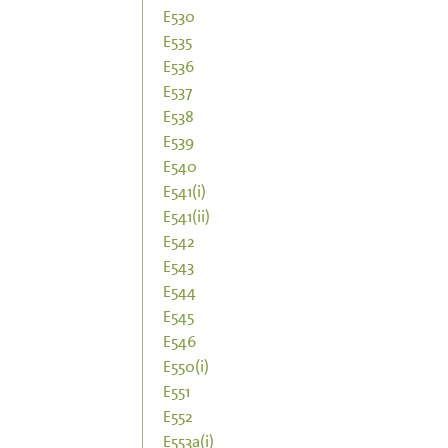
E530
E535
E536
E537
E538
E539
E540
E541(i)
E541(ii)
E542
E543
E544
E545
E546
E550(i)
E551
E552
E553a(i)