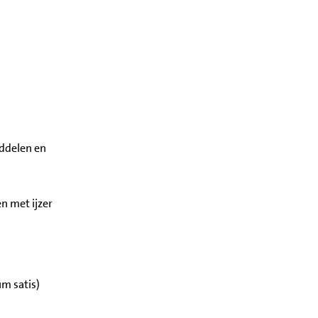
iddelen en
n met ijzer
um satis)