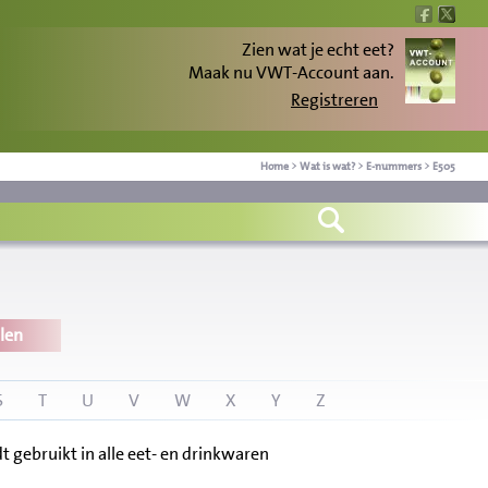
Zien wat je echt eet?
Maak nu VWT-Account aan.
Registreren
Home
>
Wat is wat?
>
E-nummers
>
E505
len
S
T
U
V
W
X
Y
Z
 gebruikt in alle eet- en drinkwaren