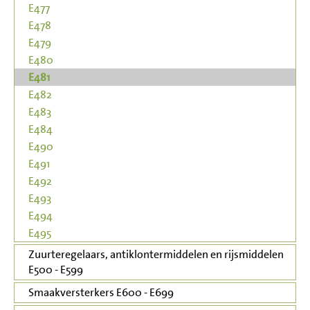
E477
E478
E479
E480
E481
E482
E483
E484
E490
E491
E492
E493
E494
E495
Zuurteregelaars, antiklontermiddelen en rijsmiddelen
E500 - E599
Smaakversterkers E600 - E699