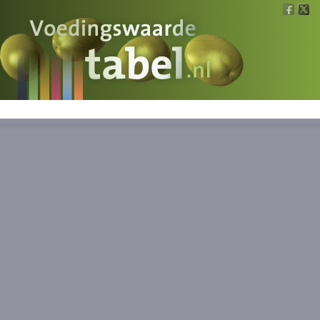
Voedingswaarde
Wat is wat?
Ons voedsel
Bereken
Nieuws
Boeken
Registreren
Inloggen