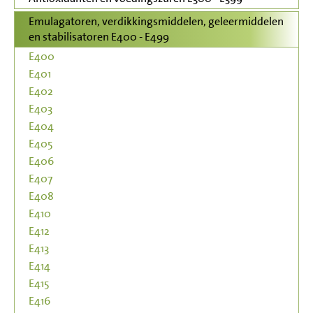
Emulagatoren, verdikkingsmiddelen, geleermiddelen
en stabilisatoren E400 - E499
E400
E401
E402
E403
E404
E405
E406
E407
E408
E410
E412
E413
E414
E415
E416