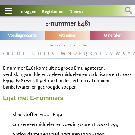
Contact
Inloggen
Registreren
Nieuws
Informatie
E-nummer E481
Voedingswaarde
Vitamines
Mineralen
Disclaimer
per 100 gram
|
per portie
A
B
C
D
E
F
G
H
I
J
K
L
M
N
O
P
Q
R
S
T
U
V
W
X
Y
E-nummer E481 komt uit de groep Emulagatoren,
verdikkingsmiddelen, geleermiddelen en stabilisatoren E400 -
E499. E481 wordt gebruikt in dessert- en cakemixen,
banketwaren en gedroogde soepen.
Lijst met E-nummers
Kleurstoffen E100 - E199
Conserveermiddelen en voedingszuren E200 - E299
Antioxidanten en voedingszuren E300 - E399