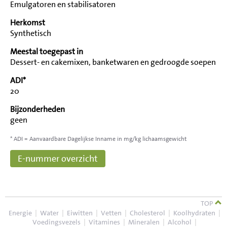
Emulgatoren en stabilisatoren
Herkomst
Synthetisch
Meestal toegepast in
Dessert- en cakemixen, banketwaren en gedroogde soepen
ADI*
20
Bijzonderheden
geen
* ADI = Aanvaardbare Dagelijkse Inname in mg/kg lichaamsgewicht
E-nummer overzicht
TOP
Energie
|
Water
|
Eiwitten
|
Vetten
|
Cholesterol
|
Koolhydraten
|
Voedingsvezels
|
Vitamines
|
Mineralen
|
Alcohol
|