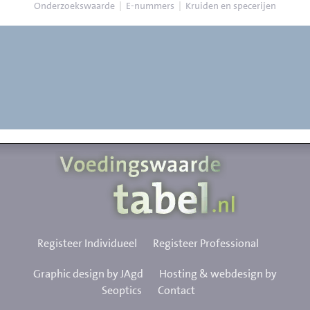
Onderzoekswaarde
|
E-nummers
|
Kruiden en specerijen
Registeer Individueel
Registeer Professional
Graphic design by JAgd
Hosting & webdesign by
Seoptics
Contact