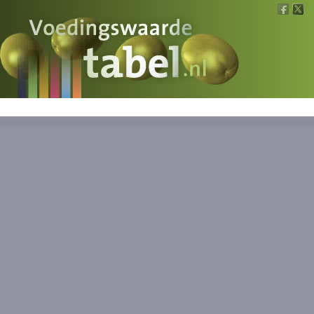
Voedingswaarde
Wat is wat?
Ons voedsel
Bereken
Nieuws
Boeken
Registreren
Inloggen