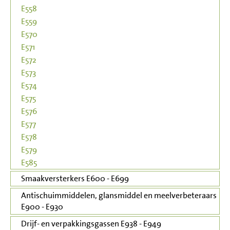
E558
E559
E570
E571
E572
E573
E574
E575
E576
E577
E578
E579
E585
Smaakversterkers E600 - E699
Antischuimmiddelen, glansmiddel en meelverbeteraars
E900 - E930
Drijf- en verpakkingsgassen E938 - E949