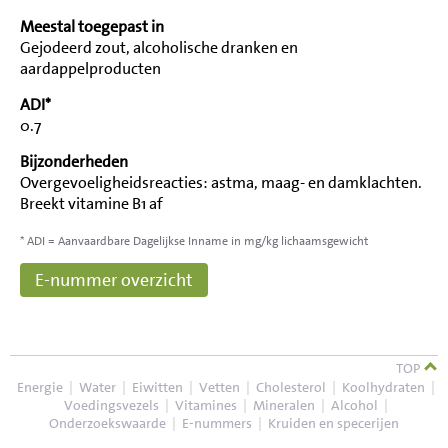
Meestal toegepast in
Gejodeerd zout, alcoholische dranken en
aardappelproducten
ADI*
0.7
Bijzonderheden
Overgevoeligheidsreacties: astma, maag- en damklachten.
Breekt vitamine B1 af
* ADI = Aanvaardbare Dagelijkse Inname in mg/kg lichaamsgewicht
E-nummer overzicht
TOP
Energie
|
Water
|
Eiwitten
|
Vetten
|
Cholesterol
|
Koolhydraten
|
Voedingsvezels
|
Vitamines
|
Mineralen
|
Alcohol
|
Onderzoekswaarde
|
E-nummers
|
Kruiden en specerijen