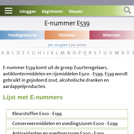
Contact
Inloggen
Registreren
Nieuws
Informatie
E-nummer E539
Voedingswaarde
Vitamines
Mineralen
Disclaimer
per 100 gram
|
per portie
A
B
C
D
E
F
G
H
I
J
K
L
M
N
O
P
Q
R
S
T
U
V
W
X
Y
E-nummer E539 komt uit de groep Zuurteregelaars,
antiklontermiddelen en rijsmiddelen E500 - E599. E539 wordt
gebruikt in gejodeerd zout, alcoholische dranken en
aardappelproducten.
Lijst met E-nummers
Kleurstoffen E100 - E199
Conserveermiddelen en voedingszuren E200 - E299
Antioxidanten en voedingszuren E300 - E399