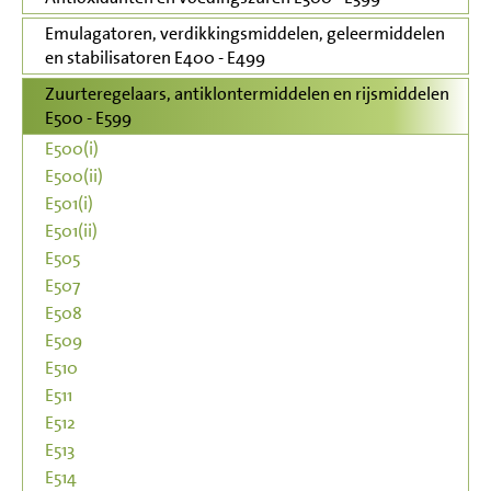
Emulagatoren, verdikkingsmiddelen, geleermiddelen
en stabilisatoren E400 - E499
Zuurteregelaars, antiklontermiddelen en rijsmiddelen
E500 - E599
E500(i)
E500(ii)
E501(i)
E501(ii)
E505
E507
E508
E509
E510
E511
E512
E513
E514