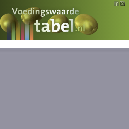
Voedingswaarde
Wat is wat?
Ons voedsel
Bereken
Nieuws
Boeken
Registreren
Inloggen