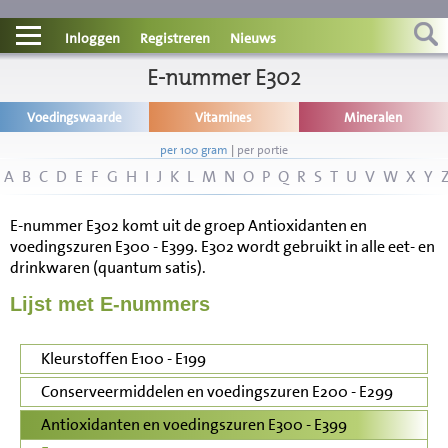
Contact
Inloggen
Registreren
Nieuws
Informatie
E-nummer E302
Voedingswaarde
Vitamines
Mineralen
Disclaimer
per 100 gram
|
per portie
A
B
C
D
E
F
G
H
I
J
K
L
M
N
O
P
Q
R
S
T
U
V
W
X
Y
E-nummer E302 komt uit de groep Antioxidanten en
voedingszuren E300 - E399. E302 wordt gebruikt in alle eet- en
drinkwaren (quantum satis).
Lijst met E-nummers
Kleurstoffen E100 - E199
Conserveermiddelen en voedingszuren E200 - E299
Antioxidanten en voedingszuren E300 - E399