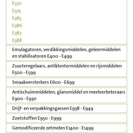
E370
E375
E385
E386
E387
E388
Emulagatoren, verdikkingsmiddelen, geleermiddelen
en stabilisatoren E400 - E499
Zuurteregelaars, antiklontermiddelen en rijsmiddelen
E500 - E599
Smaakversterkers E600 - E699
Antischuimmiddelen, glansmiddel en meelverbeteraars
E900 - E930
Drijf- en verpakkingsgassen E938 - E949
Zoetstoffen E950 - E999
Gemodificeerde zetmelen E1400 - E1499