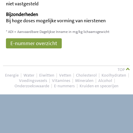
niet vastgesteld
Bijzonderheden
Bij hoge doses mogelijke vorming van nierstenen
* ADI = Aanvaardbare Dagelijkse Inname in mg/kg lichaamsgewicht
E-nummer overzicht
TOP
Energie
|
Water
|
Eiwitten
|
Vetten
|
Cholesterol
|
Koolhydraten
|
Voedingsvezels
|
Vitamines
|
Mineralen
|
Alcohol
|
Onderzoekswaarde
|
E-nummers
|
Kruiden en specerijen