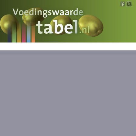
Voedingswaarde
Wat is wat?
Ons voedsel
Bereken
Nieuws
Boeken
Registreren
Inloggen