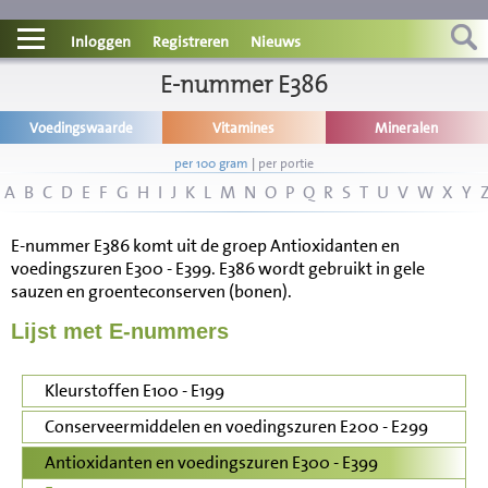
Contact
Inloggen
Registreren
Nieuws
Informatie
E-nummer E386
Voedingswaarde
Vitamines
Mineralen
Disclaimer
per 100 gram
|
per portie
A
B
C
D
E
F
G
H
I
J
K
L
M
N
O
P
Q
R
S
T
U
V
W
X
Y
E-nummer E386 komt uit de groep Antioxidanten en
voedingszuren E300 - E399. E386 wordt gebruikt in gele
sauzen en groenteconserven (bonen).
Lijst met E-nummers
Kleurstoffen E100 - E199
Conserveermiddelen en voedingszuren E200 - E299
Antioxidanten en voedingszuren E300 - E399