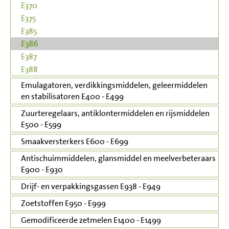
E370
E375
E385
E386
E387
E388
Emulagatoren, verdikkingsmiddelen, geleermiddelen
en stabilisatoren E400 - E499
Zuurteregelaars, antiklontermiddelen en rijsmiddelen
E500 - E599
Smaakversterkers E600 - E699
Antischuimmiddelen, glansmiddel en meelverbeteraars
E900 - E930
Drijf- en verpakkingsgassen E938 - E949
Zoetstoffen E950 - E999
Gemodificeerde zetmelen E1400 - E1499