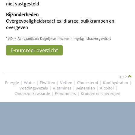
niet vastgesteld
Bijzonderheden
Overgevoeligheidsreacties: diarree, buikkrampen en
overgeven
* ADI = Aanvaardbare Dagelijkse Inname in mg/kg lichaamsgewicht
E-nummer overzicht
TOP
Energie
|
Water
|
Eiwitten
|
Vetten
|
Cholesterol
|
Koolhydraten
|
Voedingsvezels
|
Vitamines
|
Mineralen
|
Alcohol
|
Onderzoekswaarde
|
E-nummers
|
Kruiden en specerijen