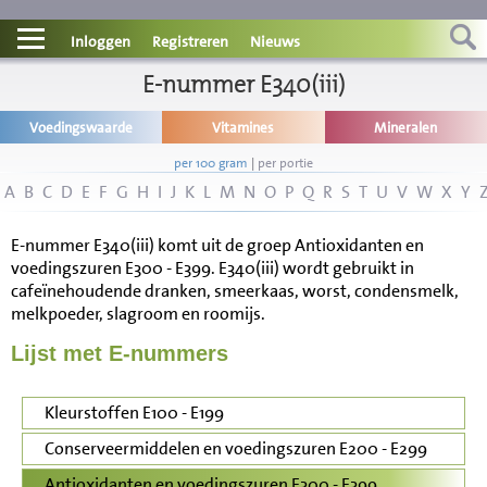
Contact
Inloggen
Registreren
Nieuws
Informatie
E-nummer E340(iii)
Voedingswaarde
Vitamines
Mineralen
Disclaimer
per 100 gram
|
per portie
A
B
C
D
E
F
G
H
I
J
K
L
M
N
O
P
Q
R
S
T
U
V
W
X
Y
E-nummer E340(iii) komt uit de groep Antioxidanten en
voedingszuren E300 - E399. E340(iii) wordt gebruikt in
cafeïnehoudende dranken, smeerkaas, worst, condensmelk,
melkpoeder, slagroom en roomijs.
Lijst met E-nummers
Kleurstoffen E100 - E199
Conserveermiddelen en voedingszuren E200 - E299
Antioxidanten en voedingszuren E300 - E399