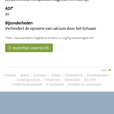
ADI*
70
Bijzonderheden
Verhindert de opname van calcium door het lichaam
* ADI = Aanvaardbare Dagelijkse Inname in mg/kg lichaamsgewicht
E-nummer overzicht
TOP
Energie
|
Water
|
Eiwitten
|
Vetten
|
Cholesterol
|
Koolhydraten
|
Voedingsvezels
|
Vitamines
|
Mineralen
|
Alcohol
|
Onderzoekswaarde
|
E-nummers
|
Kruiden en specerijen