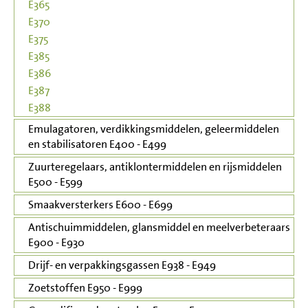
E365
E370
E375
E385
E386
E387
E388
Emulagatoren, verdikkingsmiddelen, geleermiddelen
en stabilisatoren E400 - E499
Zuurteregelaars, antiklontermiddelen en rijsmiddelen
E500 - E599
Smaakversterkers E600 - E699
Antischuimmiddelen, glansmiddel en meelverbeteraars
E900 - E930
Drijf- en verpakkingsgassen E938 - E949
Zoetstoffen E950 - E999