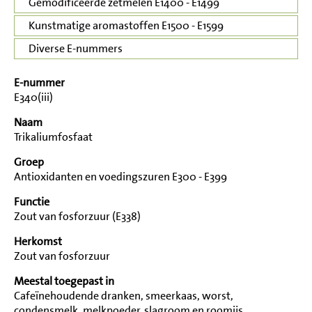
Gemodificeerde zetmelen E1400 - E1499
Kunstmatige aromastoffen E1500 - E1599
Diverse E-nummers
E-nummer
E340(iii)
Naam
Trikaliumfosfaat
Groep
Antioxidanten en voedingszuren E300 - E399
Functie
Zout van fosforzuur (E338)
Herkomst
Zout van fosforzuur
Meestal toegepast in
Cafeïnehoudende dranken, smeerkaas, worst,
condensmelk, melkpoeder, slagroom en roomijs