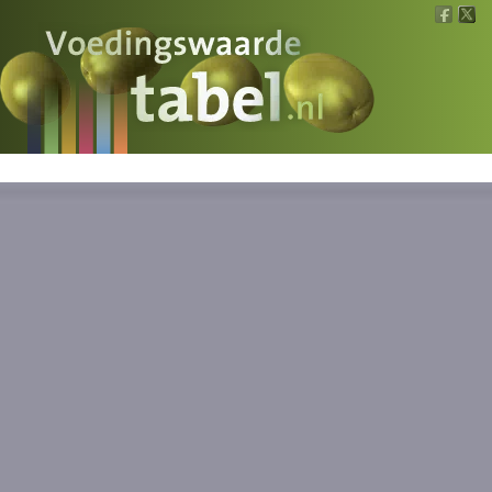
Voedingswaarde
Wat is wat?
Ons voedsel
Bereken
Nieuws
Boeken
Registreren
Inloggen