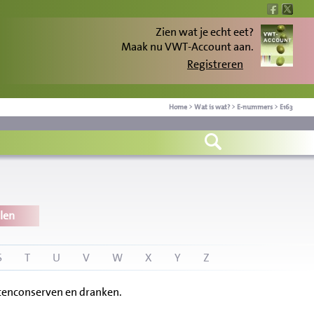
Zien wat je echt eet?
Maak nu VWT-Account aan.
Registreren
Home
>
Wat is wat?
>
E-nummers
>
E163
len
S
T
U
V
W
X
Y
Z
htenconserven en dranken.