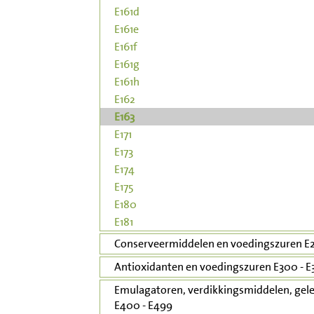
E161d
E161e
E161f
E161g
E161h
E162
E163
E171
E173
E174
E175
E180
E181
Conserveermiddelen en voedingszuren E2
Antioxidanten en voedingszuren E300 - E
Emulagatoren, verdikkingsmiddelen, gele
E400 - E499