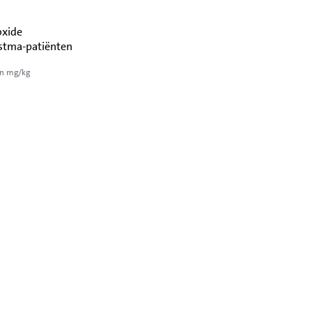
oxide
astma-patiënten
in mg/kg