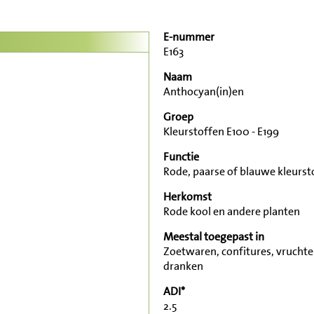
E-nummer
E163
Naam
Anthocyan(in)en
Groep
Kleurstoffen E100 - E199
Functie
Rode, paarse of blauwe kleurst
Herkomst
Rode kool en andere planten
Meestal toegepast in
Zoetwaren, confitures, vrucht
dranken
ADI*
2.5