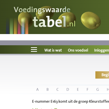
Voedingswaarde
Wat is wat?
Ons voedsel
Wat is wat
Ons voedsel
Inloggen
Bereken
Beg
Nieuws
Boeken
A
B
C
D
E
F
G
E-nummer E163 komt uit de groep Kleurstoffen
Registreren