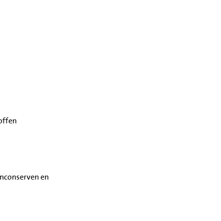
offen
enconserven en