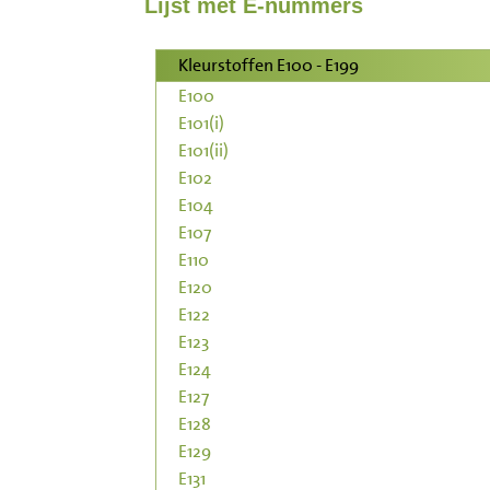
Lijst met E-nummers
Inloggen
Kleurstoffen E100 - E199
Contact
E100
E101(i)
Informatie
E101(ii)
E102
E104
Disclaimer
E107
E110
E120
E122
E123
E124
E127
E128
E129
E131