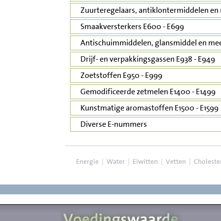
Zuurteregelaars, antiklontermiddelen en 
Smaakversterkers E600 - E699
Antischuimmiddelen, glansmiddel en mee
Drijf- en verpakkingsgassen E938 - E949
Zoetstoffen E950 - E999
Gemodificeerde zetmelen E1400 - E1499
Kunstmatige aromastoffen E1500 - E1599
Diverse E-nummers
Energie
|
Water
|
Eiwitten
|
Vetten
|
Choleste