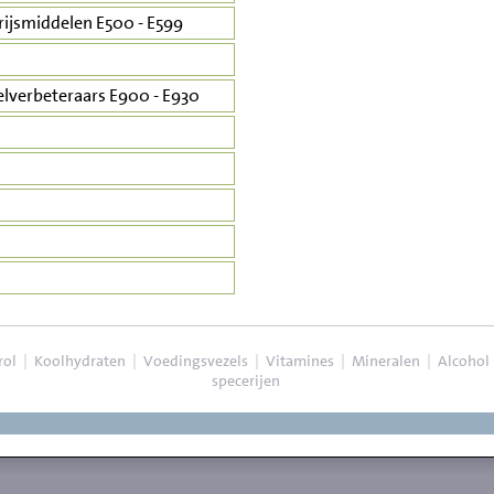
rijsmiddelen E500 - E599
lverbeteraars E900 - E930
rol
|
Koolhydraten
|
Voedingsvezels
|
Vitamines
|
Mineralen
|
Alcohol
specerijen