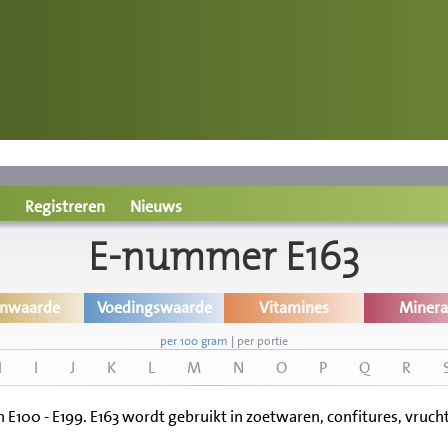
Registreren
Nieuws
E-nummer E163
inwaarde
Voedingswaarde
Vitamines
Minera
per 100 gram
|
per portie
H
I
J
K
L
M
N
O
P
Q
R
 E100 - E199. E163 wordt gebruikt in zoetwaren, confitures, vruc