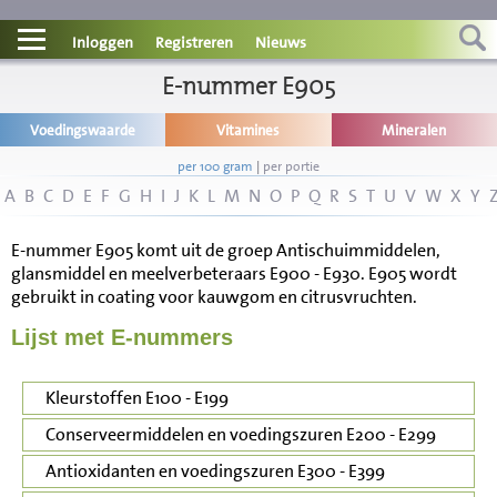
Contact
Inloggen
Registreren
Nieuws
Informatie
E-nummer E905
Voedingswaarde
Vitamines
Mineralen
Disclaimer
per 100 gram
|
per portie
A
B
C
D
E
F
G
H
I
J
K
L
M
N
O
P
Q
R
S
T
U
V
W
X
Y
E-nummer E905 komt uit de groep Antischuimmiddelen,
glansmiddel en meelverbeteraars E900 - E930. E905 wordt
gebruikt in coating voor kauwgom en citrusvruchten.
Lijst met E-nummers
Kleurstoffen E100 - E199
Conserveermiddelen en voedingszuren E200 - E299
Antioxidanten en voedingszuren E300 - E399