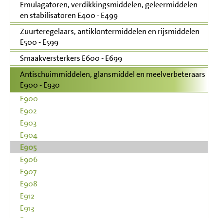
Emulagatoren, verdikkingsmiddelen, geleermiddelen
en stabilisatoren E400 - E499
Zuurteregelaars, antiklontermiddelen en rijsmiddelen
E500 - E599
Smaakversterkers E600 - E699
Antischuimmiddelen, glansmiddel en meelverbeteraars
E900 - E930
E900
E902
E903
E904
E905
E906
E907
E908
E912
E913