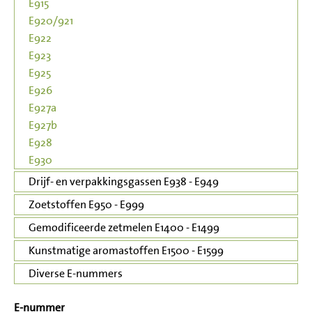
E915
E920/921
E922
E923
E925
E926
E927a
E927b
E928
E930
Drijf- en verpakkingsgassen E938 - E949
Zoetstoffen E950 - E999
Gemodificeerde zetmelen E1400 - E1499
Kunstmatige aromastoffen E1500 - E1599
Diverse E-nummers
E-nummer