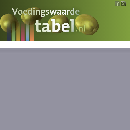
Voedingswaarde
Wat is wat?
Ons voedsel
Bereken
Nieuws
Boeken
Registreren
Inloggen