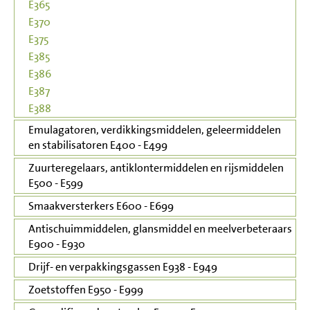
E365
E370
E375
E385
E386
E387
E388
Emulagatoren, verdikkingsmiddelen, geleermiddelen
en stabilisatoren E400 - E499
Zuurteregelaars, antiklontermiddelen en rijsmiddelen
E500 - E599
Smaakversterkers E600 - E699
Antischuimmiddelen, glansmiddel en meelverbeteraars
E900 - E930
Drijf- en verpakkingsgassen E938 - E949
Zoetstoffen E950 - E999