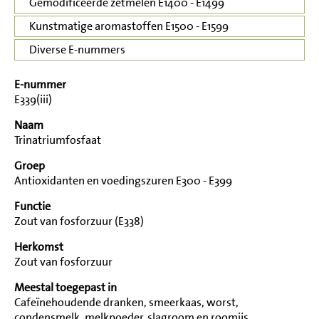
Gemodificeerde zetmelen E1400 - E1499
Kunstmatige aromastoffen E1500 - E1599
Diverse E-nummers
E-nummer
E339(iii)
Naam
Trinatriumfosfaat
Groep
Antioxidanten en voedingszuren E300 - E399
Functie
Zout van fosforzuur (E338)
Herkomst
Zout van fosforzuur
Meestal toegepast in
Cafeïnehoudende dranken, smeerkaas, worst,
condensmelk, melkpoeder, slagroom en roomijs