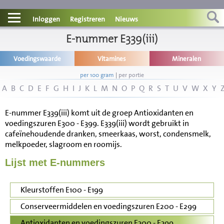
Contact
Inloggen
Registreren
Nieuws
Informatie
E-nummer E339(iii)
Voedingswaarde
Vitamines
Mineralen
Disclaimer
per 100 gram
|
per portie
A
B
C
D
E
F
G
H
I
J
K
L
M
N
O
P
Q
R
S
T
U
V
W
X
Y
E-nummer E339(iii) komt uit de groep Antioxidanten en
voedingszuren E300 - E399. E339(iii) wordt gebruikt in
cafeïnehoudende dranken, smeerkaas, worst, condensmelk,
melkpoeder, slagroom en roomijs.
Lijst met E-nummers
Kleurstoffen E100 - E199
Conserveermiddelen en voedingszuren E200 - E299
Antioxidanten en voedingszuren E300 - E399