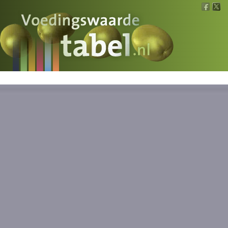
Voedingswaarde
Wat is wat?
Ons voedsel
Bereken
Nieuws
Boeken
Registreren
Inloggen