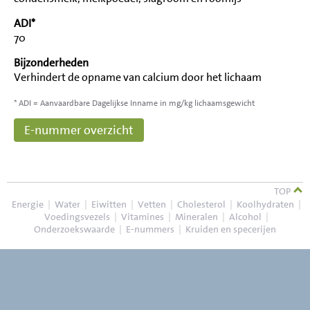
ADI*
70
Bijzonderheden
Verhindert de opname van calcium door het lichaam
* ADI = Aanvaardbare Dagelijkse Inname in mg/kg lichaamsgewicht
E-nummer overzicht
TOP
Energie
|
Water
|
Eiwitten
|
Vetten
|
Cholesterol
|
Koolhydraten
|
Voedingsvezels
|
Vitamines
|
Mineralen
|
Alcohol
|
Onderzoekswaarde
|
E-nummers
|
Kruiden en specerijen