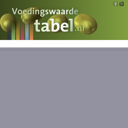
Voedingswaarde
Wat is wat?
Ons voedsel
Bereken
Nieuws
Boeken
Registreren
Inloggen