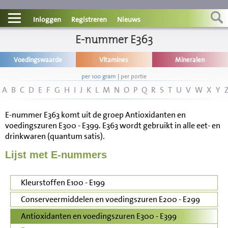
Contact
Inloggen
Registreren
Nieuws
Informatie
E-nummer E363
Voedingswaarde
Vitamines
Mineralen
Disclaimer
per 100 gram
|
per portie
A
B
C
D
E
F
G
H
I
J
K
L
M
N
O
P
Q
R
S
T
U
V
W
X
Y
E-nummer E363 komt uit de groep Antioxidanten en
voedingszuren E300 - E399. E363 wordt gebruikt in alle eet- en
drinkwaren (quantum satis).
Lijst met E-nummers
Kleurstoffen E100 - E199
Conserveermiddelen en voedingszuren E200 - E299
Antioxidanten en voedingszuren E300 - E399