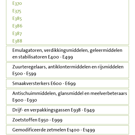
E370
E375
E385
E386
E387
E388
Emulagatoren, verdikkingsmiddelen, geleermiddelen
en stabilisatoren E400 - E499
Zuurteregelaars, antiklontermiddelen en rijsmiddelen
E500 - E599
Smaakversterkers E600 - E699
Antischuimmiddelen, glansmiddel en meelverbeteraars
E900 - E930
Drijf- en verpakkingsgassen E938 - E949
Zoetstoffen E950 - E999
Gemodificeerde zetmelen E1400 - E1499