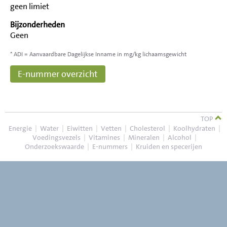
geen limiet
Bijzonderheden
Geen
* ADI = Aanvaardbare Dagelijkse Inname in mg/kg lichaamsgewicht
E-nummer overzicht
TOP
Energie
|
Water
|
Eiwitten
|
Vetten
|
Cholesterol
|
Koolhydraten
|
Voedingsvezels
|
Vitamines
|
Mineralen
|
Alcohol
|
Onderzoekswaarde
|
E-nummers
|
Kruiden en specerijen