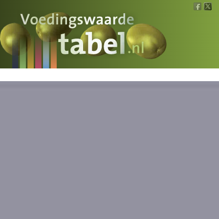
Voedingswaarde
Wat is wat?
Ons voedsel
Bereken
Nieuws
Boeken
Registreren
Inloggen