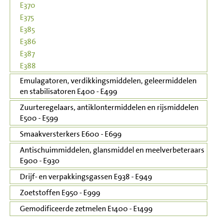
E370
E375
E385
E386
E387
E388
Emulagatoren, verdikkingsmiddelen, geleermiddelen
en stabilisatoren E400 - E499
Zuurteregelaars, antiklontermiddelen en rijsmiddelen
E500 - E599
Smaakversterkers E600 - E699
Antischuimmiddelen, glansmiddel en meelverbeteraars
E900 - E930
Drijf- en verpakkingsgassen E938 - E949
Zoetstoffen E950 - E999
Gemodificeerde zetmelen E1400 - E1499