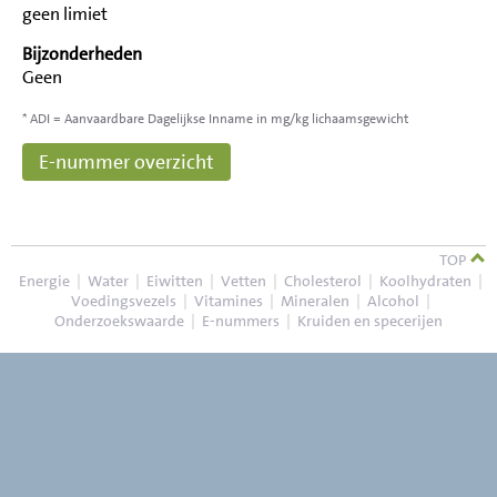
geen limiet
Bijzonderheden
Geen
* ADI = Aanvaardbare Dagelijkse Inname in mg/kg lichaamsgewicht
E-nummer overzicht
TOP
Energie
|
Water
|
Eiwitten
|
Vetten
|
Cholesterol
|
Koolhydraten
|
Voedingsvezels
|
Vitamines
|
Mineralen
|
Alcohol
|
Onderzoekswaarde
|
E-nummers
|
Kruiden en specerijen