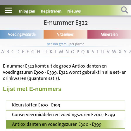
Contact
Inloggen
Registreren
Nieuws
Informatie
E-nummer E322
Voedingswaarde
Vitamines
Mineralen
Disclaimer
per 100 gram
|
per portie
A
B
C
D
E
F
G
H
I
J
K
L
M
N
O
P
Q
R
S
T
U
V
W
X
Y
E-nummer E322 komt uit de groep Antioxidanten en
voedingszuren E300 - E399. E322 wordt gebruikt in alle eet- en
drinkwaren (quantum satis).
Lijst met E-nummers
Kleurstoffen E100 - E199
Conserveermiddelen en voedingszuren E200 - E299
Antioxidanten en voedingszuren E300 - E399