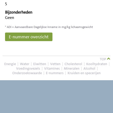
5
Bijzonderheden
Geen
* ADI = Aanvaardbare Dagelijkse Inname in mg/kg lichaamsgewicht
E-nummer overzicht
TOP
Energie
|
Water
|
Eiwitten
|
Vetten
|
Cholesterol
|
Koolhydraten
|
Voedingsvezels
|
Vitamines
|
Mineralen
|
Alcohol
|
Onderzoekswaarde
|
E-nummers
|
Kruiden en specerijen