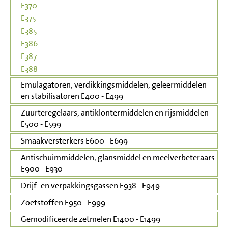
E370
E375
E385
E386
E387
E388
Emulagatoren, verdikkingsmiddelen, geleermiddelen
en stabilisatoren E400 - E499
Zuurteregelaars, antiklontermiddelen en rijsmiddelen
E500 - E599
Smaakversterkers E600 - E699
Antischuimmiddelen, glansmiddel en meelverbeteraars
E900 - E930
Drijf- en verpakkingsgassen E938 - E949
Zoetstoffen E950 - E999
Gemodificeerde zetmelen E1400 - E1499