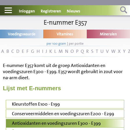
Contact
Inloggen
Registreren
Nieuws
Informatie
E-nummer E357
Voedingswaarde
Vitamines
Mineralen
Disclaimer
per 100 gram
|
per portie
A
B
C
D
E
F
G
H
I
J
K
L
M
N
O
P
Q
R
S
T
U
V
W
X
Y
E-nummer E357 komt uit de groep Antioxidanten en
voedingszuren E300 - E399. E357 wordt gebruikt in zout voor
na-arm dieet.
Lijst met E-nummers
Kleurstoffen E100 - E199
Conserveermiddelen en voedingszuren E200 - E299
Antioxidanten en voedingszuren E300 - E399