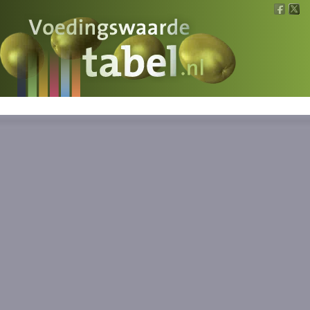
Voedingswaarde
Wat is wat?
Ons voedsel
Bereken
Nieuws
Boeken
Registreren
Inloggen