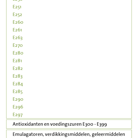
E251
E252
E260
E261
E263
E270
E280
E281
E282
E283
E284
E285
E290
E296
E297
Antioxidanten en voedingszuren E300 - E399
Emulagatoren, verdikkingsmiddelen, geleermiddelen