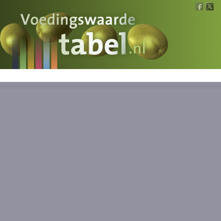
Voedingswaarde
Wat is wat?
Ons voedsel
Bereken
Nieuws
Boeken
Registreren
Inloggen