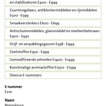
en stabilisatoren E400 - E499
Zuurteregelaars, antiklontermiddelen en rijsmiddelen
E500 - E599
Smaakversterkers E600 - E699
Antischuimmiddelen, glansmiddel en meelverbeteraars
E900 - E930
Drijf- en verpakkingsgassen E938 - E949
Zoetstoffen E950 - E999
Gemodificeerde zetmelen E1400 - E1499
Kunstmatige aromastoffen E1500 - E1599
Diverse E-nummers
E-nummer
E210
Naam
Benzoëzuur