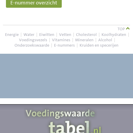
E-nummer overzicht
TOP
Energie
|
Water
|
Eiwitten
|
Vetten
|
Cholesterol
|
Koolhydraten
|
Voedingsvezels
|
Vitamines
|
Mineralen
|
Alcohol
|
Onderzoekswaarde
|
E-nummers
|
Kruiden en specerijen