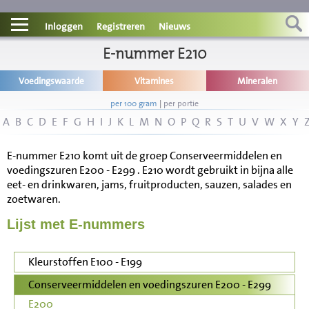
Contact
Inloggen
Registreren
Nieuws
Informatie
E-nummer E210
Voedingswaarde
Vitamines
Mineralen
Disclaimer
per 100 gram
|
per portie
A
B
C
D
E
F
G
H
I
J
K
L
M
N
O
P
Q
R
S
T
U
V
W
X
Y
E-nummer E210 komt uit de groep Conserveermiddelen en
voedingszuren E200 - E299 . E210 wordt gebruikt in bijna alle
eet- en drinkwaren, jams, fruitproducten, sauzen, salades en
zoetwaren.
Lijst met E-nummers
Kleurstoffen E100 - E199
Conserveermiddelen en voedingszuren E200 - E299
E200