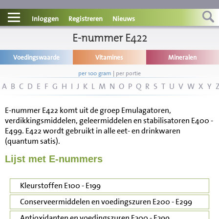
Contact
Inloggen
Registreren
Nieuws
Informatie
E-nummer E422
Voedingswaarde
Vitamines
Mineralen
Disclaimer
per 100 gram
|
per portie
A
B
C
D
E
F
G
H
I
J
K
L
M
N
O
P
Q
R
S
T
U
V
W
X
Y
E-nummer E422 komt uit de groep Emulagatoren,
verdikkingsmiddelen, geleermiddelen en stabilisatoren E400 -
E499. E422 wordt gebruikt in alle eet- en drinkwaren
(quantum satis).
Lijst met E-nummers
Kleurstoffen E100 - E199
Conserveermiddelen en voedingszuren E200 - E299
Antioxidanten en voedingszuren E300 - E399