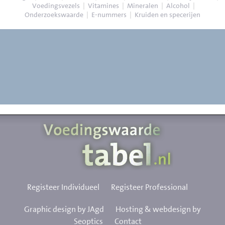
Voedingsvezels
|
Vitamines
|
Mineralen
|
Alcohol
|
Onderzoekswaarde
|
E-nummers
|
Kruiden en specerijen
Registeer Individueel
Registeer Professional
Graphic design by JAgd
Hosting & webdesign by
Seoptics
Contact