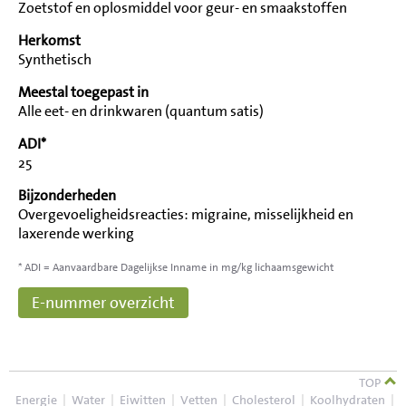
Zoetstof en oplosmiddel voor geur- en smaakstoffen
Herkomst
Synthetisch
Meestal toegepast in
Alle eet- en drinkwaren (quantum satis)
ADI*
25
Bijzonderheden
Overgevoeligheidsreacties: migraine, misselijkheid en
laxerende werking
* ADI = Aanvaardbare Dagelijkse Inname in mg/kg lichaamsgewicht
E-nummer overzicht
TOP
Energie
|
Water
|
Eiwitten
|
Vetten
|
Cholesterol
|
Koolhydraten
|