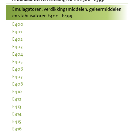
Emulagatoren, verdikkingsmiddelen, geleermiddelen
en stabilisatoren E400 - E499
E400
E401
E402
E403
E404
E405
E406
E407
E408
E410
E412
E413
E414
E415
E416