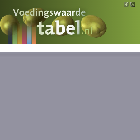
Voedingswaarde
Wat is wat?
Ons voedsel
Bereken
Nieuws
Boeken
Registreren
Inloggen