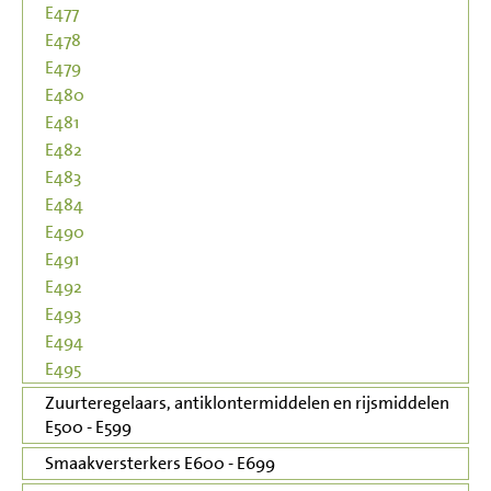
E477
E478
E479
E480
E481
E482
E483
E484
E490
E491
E492
E493
E494
E495
Zuurteregelaars, antiklontermiddelen en rijsmiddelen
E500 - E599
Smaakversterkers E600 - E699