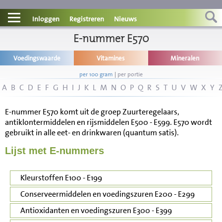
Contact
Inloggen
Registreren
Nieuws
Informatie
E-nummer E570
Voedingswaarde
Vitamines
Mineralen
Disclaimer
per 100 gram
|
per portie
A
B
C
D
E
F
G
H
I
J
K
L
M
N
O
P
Q
R
S
T
U
V
W
X
Y
E-nummer E570 komt uit de groep Zuurteregelaars,
antiklontermiddelen en rijsmiddelen E500 - E599. E570 wordt
gebruikt in alle eet- en drinkwaren (quantum satis).
Lijst met E-nummers
Kleurstoffen E100 - E199
Conserveermiddelen en voedingszuren E200 - E299
Antioxidanten en voedingszuren E300 - E399