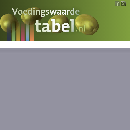
Voedingswaarde
Wat is wat?
Ons voedsel
Bereken
Nieuws
Boeken
Registreren
Inloggen