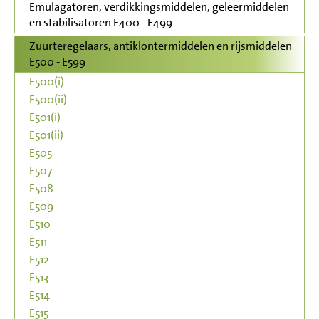
Emulagatoren, verdikkingsmiddelen, geleermiddelen
en stabilisatoren E400 - E499
Zuurteregelaars, antiklontermiddelen en rijsmiddelen
E500 - E599
E500(i)
E500(ii)
E501(i)
E501(ii)
E505
E507
E508
E509
E510
E511
E512
E513
E514
E515