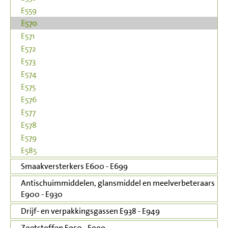
E559
E570
E571
E572
E573
E574
E575
E576
E577
E578
E579
E585
Smaakversterkers E600 - E699
Antischuimmiddelen, glansmiddel en meelverbeteraars
E900 - E930
Drijf- en verpakkingsgassen E938 - E949
Zoetstoffen E950 - E999