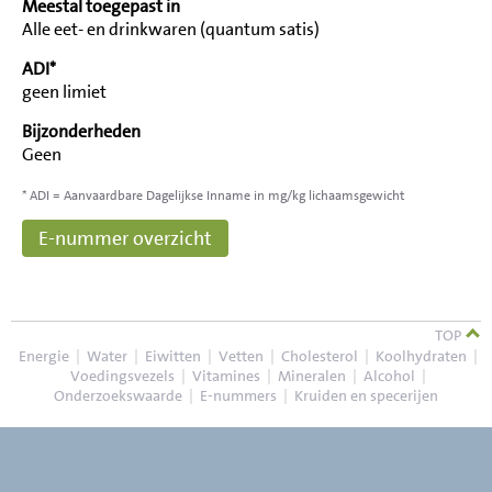
Meestal toegepast in
Alle eet- en drinkwaren (quantum satis)
ADI*
geen limiet
Bijzonderheden
Geen
* ADI = Aanvaardbare Dagelijkse Inname in mg/kg lichaamsgewicht
E-nummer overzicht
TOP
Energie
|
Water
|
Eiwitten
|
Vetten
|
Cholesterol
|
Koolhydraten
|
Voedingsvezels
|
Vitamines
|
Mineralen
|
Alcohol
|
Onderzoekswaarde
|
E-nummers
|
Kruiden en specerijen