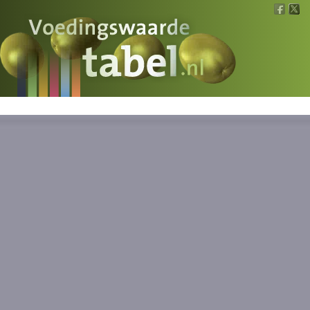
Voedingswaarde
Wat is wat?
Ons voedsel
Bereken
Nieuws
Boeken
Registreren
Inloggen