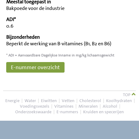
Meestal toegepast in
Bakpoede voor de industrie
ADI*
0.6
Bijzonderheden
Beperkt de werking van B-vitamines (B1, B2 en B6)
* ADI = Aanvaardbare Dagelijkse Inname in mg/kg lichaamsgewicht
E-nummer overzicht
TOP
Energie
|
Water
|
Eiwitten
|
Vetten
|
Cholesterol
|
Koolhydraten
|
Voedingsvezels
|
Vitamines
|
Mineralen
|
Alcohol
|
Onderzoekswaarde
|
E-nummers
|
Kruiden en specerijen