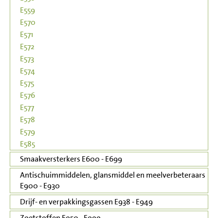
E559
E570
E571
E572
E573
E574
E575
E576
E577
E578
E579
E585
Smaakversterkers E600 - E699
Antischuimmiddelen, glansmiddel en meelverbeteraars
E900 - E930
Drijf- en verpakkingsgassen E938 - E949
Zoetstoffen E950 - E999