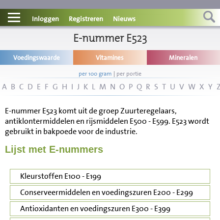
Contact
Inloggen
Registreren
Nieuws
Informatie
E-nummer E523
Voedingswaarde
Vitamines
Mineralen
Disclaimer
per 100 gram
|
per portie
A
B
C
D
E
F
G
H
I
J
K
L
M
N
O
P
Q
R
S
T
U
V
W
X
Y
E-nummer E523 komt uit de groep Zuurteregelaars,
antiklontermiddelen en rijsmiddelen E500 - E599. E523 wordt
gebruikt in bakpoede voor de industrie.
Lijst met E-nummers
Kleurstoffen E100 - E199
Conserveermiddelen en voedingszuren E200 - E299
Antioxidanten en voedingszuren E300 - E399