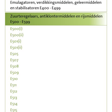
Emulagatoren, verdikkingsmiddelen, geleermiddelen
en stabilisatoren E400 - E499
Zuurteregelaars, antiklontermiddelen en rijsmiddelen
E500 - E599
E500(i)
E500(ii)
E501(i)
E501(ii)
E505
E507
E508
E509
E510
E511
E512
E513
E514
E515