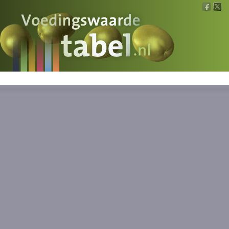
Voedingswaarde
Wat is wat?
Ons voedsel
Bereken
Nieuws
Boeken
Registreren
Inloggen