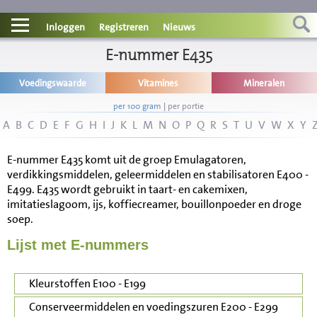
Contact
Inloggen
Registreren
Nieuws
Informatie
E-nummer E435
Voedingswaarde
Vitamines
Mineralen
Disclaimer
per 100 gram
|
per portie
A
B
C
D
E
F
G
H
I
J
K
L
M
N
O
P
Q
R
S
T
U
V
W
X
Y
E-nummer E435 komt uit de groep Emulagatoren,
verdikkingsmiddelen, geleermiddelen en stabilisatoren E400 -
E499. E435 wordt gebruikt in taart- en cakemixen,
imitatieslagoom, ijs, koffiecreamer, bouillonpoeder en droge
soep.
Lijst met E-nummers
Kleurstoffen E100 - E199
Conserveermiddelen en voedingszuren E200 - E299