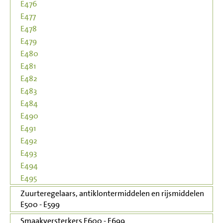
E476
E477
E478
E479
E480
E481
E482
E483
E484
E490
E491
E492
E493
E494
E495
Zuurteregelaars, antiklontermiddelen en rijsmiddelen
E500 - E599
Smaakversterkers E600 - E699