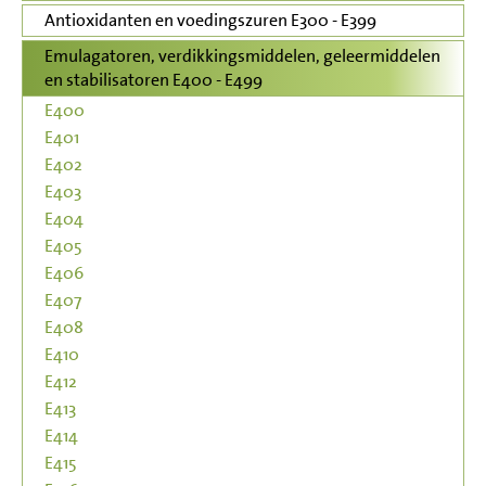
Antioxidanten en voedingszuren E300 - E399
Emulagatoren, verdikkingsmiddelen, geleermiddelen
en stabilisatoren E400 - E499
E400
E401
E402
E403
E404
E405
E406
E407
E408
E410
E412
E413
E414
E415