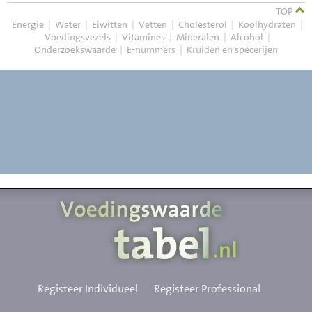
TOP
Energie
|
Water
|
Eiwitten
|
Vetten
|
Cholesterol
|
Koolhydraten
|
Voedingsvezels
|
Vitamines
|
Mineralen
|
Alcohol
|
Onderzoekswaarde
|
E-nummers
|
Kruiden en specerijen
Registeer Individueel
Registeer Professional