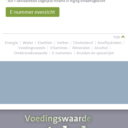
* ADI = Aanvaardbare Dagelijkse Inname in mg/kg lichaamsgewicht
E-nummer overzicht
TOP
Energie
|
Water
|
Eiwitten
|
Vetten
|
Cholesterol
|
Koolhydraten
|
Voedingsvezels
|
Vitamines
|
Mineralen
|
Alcohol
|
Onderzoekswaarde
|
E-nummers
|
Kruiden en specerijen