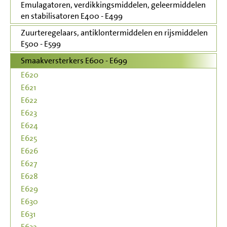
Emulagatoren, verdikkingsmiddelen, geleermiddelen
en stabilisatoren E400 - E499
Zuurteregelaars, antiklontermiddelen en rijsmiddelen
E500 - E599
Smaakversterkers E600 - E699
E620
E621
E622
E623
E624
E625
E626
E627
E628
E629
E630
E631
E632