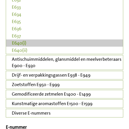
E633
E634
E635
E636
E637
E640(i)
E640(ii)
Antischuimmiddelen, glansmiddel en meelverbeteraars
E900 - E930
Drijf- en verpakkingsgassen E938 - E949
Zoetstoffen E950 - E999
Gemodificeerde zetmelen E1400 - E1499
Kunstmatige aromastoffen E1500 - E1599
Diverse E-nummers
E-nummer