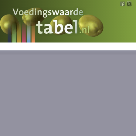
Voedingswaarde
Wat is wat?
Ons voedsel
Bereken
Nieuws
Boeken
Registreren
Inloggen