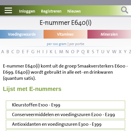
Contact
Inloggen
Registreren
Nieuws
Informatie
E-nummer E640(i)
Voedingswaarde
Vitamines
Mineralen
Disclaimer
per 100 gram
|
per portie
A
B
C
D
E
F
G
H
I
J
K
L
M
N
O
P
Q
R
S
T
U
V
W
X
Y
E-nummer E640(i) komt uit de groep Smaakversterkers E600 -
E699. E640(i) wordt gebruikt in alle eet- en drinkwaren
(quantum satis).
Lijst met E-nummers
Kleurstoffen E100 - E199
Conserveermiddelen en voedingszuren E200 - E299
Antioxidanten en voedingszuren E300 - E399