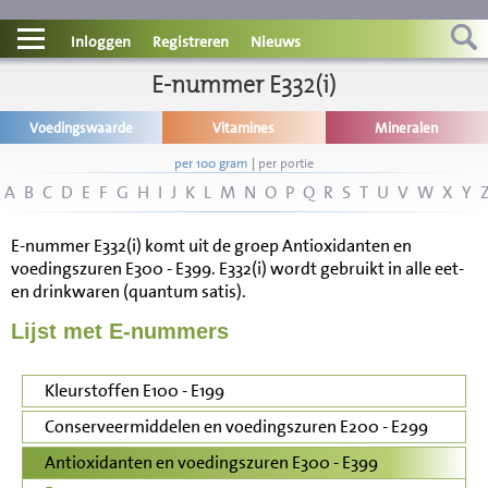
Contact
Inloggen
Registreren
Nieuws
Informatie
E-nummer E332(i)
Voedingswaarde
Vitamines
Mineralen
Disclaimer
per 100 gram
|
per portie
A
B
C
D
E
F
G
H
I
J
K
L
M
N
O
P
Q
R
S
T
U
V
W
X
Y
E-nummer E332(i) komt uit de groep Antioxidanten en
voedingszuren E300 - E399. E332(i) wordt gebruikt in alle eet-
en drinkwaren (quantum satis).
Lijst met E-nummers
Kleurstoffen E100 - E199
Conserveermiddelen en voedingszuren E200 - E299
Antioxidanten en voedingszuren E300 - E399