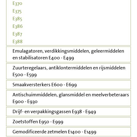
E370
E375
E385
E386
E387
E388
Emulagatoren, verdikkingsmiddelen, geleermiddelen
en stabilisatoren E400 - E499
Zuurteregelaars, antiklontermiddelen en rijsmiddelen
E500 - E599
Smaakversterkers E600 - E699
Antischuimmiddelen, glansmiddel en meelverbeteraars
E900 - E930
Drijf- en verpakkingsgassen E938 - E949
Zoetstoffen E950 - E999
Gemodificeerde zetmelen E1400 - E1499