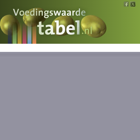
Voedingswaarde
Wat is wat?
Ons voedsel
Bereken
Nieuws
Boeken
Registreren
Inloggen