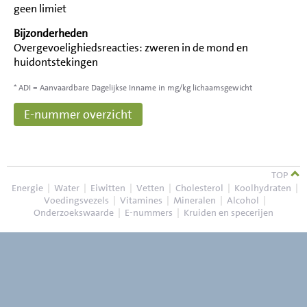
geen limiet
Bijzonderheden
Overgevoelighiedsreacties: zweren in de mond en
huidontstekingen
* ADI = Aanvaardbare Dagelijkse Inname in mg/kg lichaamsgewicht
E-nummer overzicht
TOP
Energie
|
Water
|
Eiwitten
|
Vetten
|
Cholesterol
|
Koolhydraten
|
Voedingsvezels
|
Vitamines
|
Mineralen
|
Alcohol
|
Onderzoekswaarde
|
E-nummers
|
Kruiden en specerijen