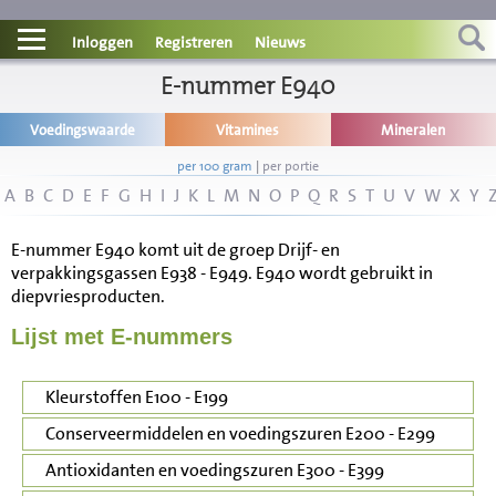
Contact
Inloggen
Registreren
Nieuws
Informatie
E-nummer E940
Voedingswaarde
Vitamines
Mineralen
Disclaimer
per 100 gram
|
per portie
A
B
C
D
E
F
G
H
I
J
K
L
M
N
O
P
Q
R
S
T
U
V
W
X
Y
E-nummer E940 komt uit de groep Drijf- en
verpakkingsgassen E938 - E949. E940 wordt gebruikt in
diepvriesproducten.
Lijst met E-nummers
Kleurstoffen E100 - E199
Conserveermiddelen en voedingszuren E200 - E299
Antioxidanten en voedingszuren E300 - E399