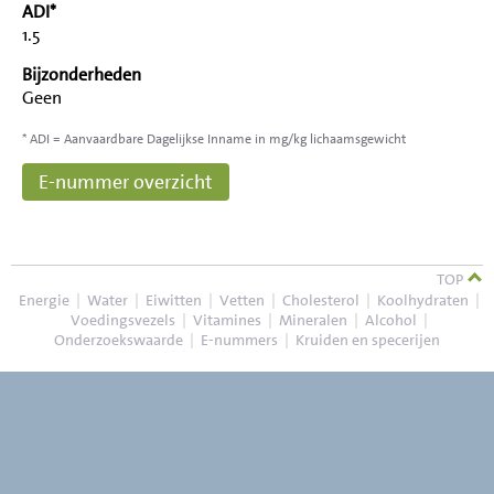
ADI*
1.5
Bijzonderheden
Geen
* ADI = Aanvaardbare Dagelijkse Inname in mg/kg lichaamsgewicht
E-nummer overzicht
TOP
Energie
|
Water
|
Eiwitten
|
Vetten
|
Cholesterol
|
Koolhydraten
|
Voedingsvezels
|
Vitamines
|
Mineralen
|
Alcohol
|
Onderzoekswaarde
|
E-nummers
|
Kruiden en specerijen