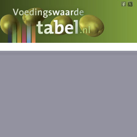
Voedingswaarde
Wat is wat?
Ons voedsel
Bereken
Nieuws
Boeken
Registreren
Inloggen