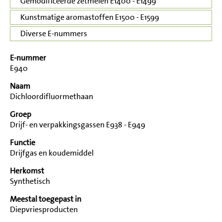
Gemodificeerde zetmelen E1400 - E1499
Kunstmatige aromastoffen E1500 - E1599
Diverse E-nummers
E-nummer
E940
Naam
Dichloordifluormethaan
Groep
Drijf- en verpakkingsgassen E938 - E949
Functie
Drijfgas en koudemiddel
Herkomst
Synthetisch
Meestal toegepast in
Diepvriesproducten