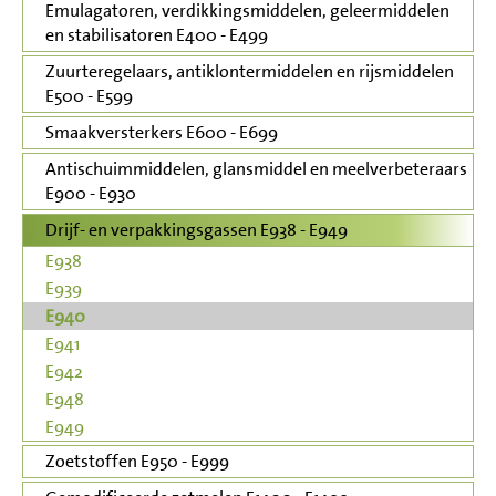
Emulagatoren, verdikkingsmiddelen, geleermiddelen
en stabilisatoren E400 - E499
Zuurteregelaars, antiklontermiddelen en rijsmiddelen
E500 - E599
Smaakversterkers E600 - E699
Antischuimmiddelen, glansmiddel en meelverbeteraars
E900 - E930
Drijf- en verpakkingsgassen E938 - E949
E938
E939
E940
E941
E942
E948
E949
Zoetstoffen E950 - E999