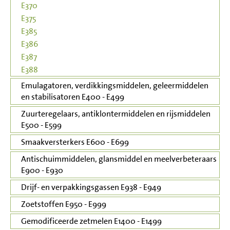
E370
E375
E385
E386
E387
E388
Emulagatoren, verdikkingsmiddelen, geleermiddelen
en stabilisatoren E400 - E499
Zuurteregelaars, antiklontermiddelen en rijsmiddelen
E500 - E599
Smaakversterkers E600 - E699
Antischuimmiddelen, glansmiddel en meelverbeteraars
E900 - E930
Drijf- en verpakkingsgassen E938 - E949
Zoetstoffen E950 - E999
Gemodificeerde zetmelen E1400 - E1499