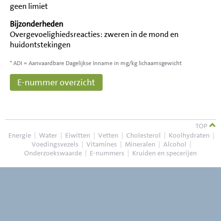
geen limiet
Bijzonderheden
Overgevoelighiedsreacties: zweren in de mond en
huidontstekingen
* ADI = Aanvaardbare Dagelijkse Inname in mg/kg lichaamsgewicht
E-nummer overzicht
TOP
Energie
|
Water
|
Eiwitten
|
Vetten
|
Cholesterol
|
Koolhydraten
|
Voedingsvezels
|
Vitamines
|
Mineralen
|
Alcohol
|
Onderzoekswaarde
|
E-nummers
|
Kruiden en specerijen