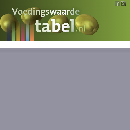
Voedingswaarde
Wat is wat?
Ons voedsel
Bereken
Nieuws
Boeken
Registreren
Inloggen