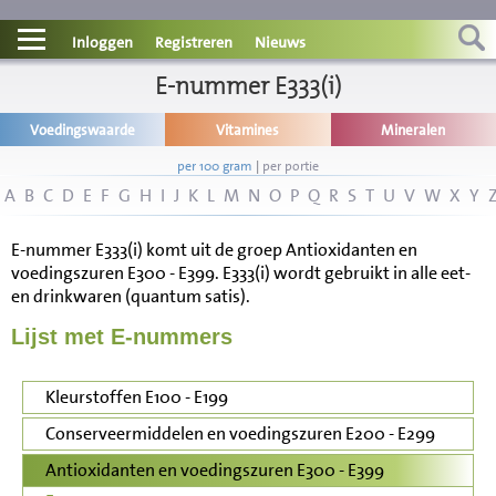
Contact
Inloggen
Registreren
Nieuws
Informatie
E-nummer E333(i)
Voedingswaarde
Vitamines
Mineralen
Disclaimer
per 100 gram
|
per portie
A
B
C
D
E
F
G
H
I
J
K
L
M
N
O
P
Q
R
S
T
U
V
W
X
Y
E-nummer E333(i) komt uit de groep Antioxidanten en
voedingszuren E300 - E399. E333(i) wordt gebruikt in alle eet-
en drinkwaren (quantum satis).
Lijst met E-nummers
Kleurstoffen E100 - E199
Conserveermiddelen en voedingszuren E200 - E299
Antioxidanten en voedingszuren E300 - E399