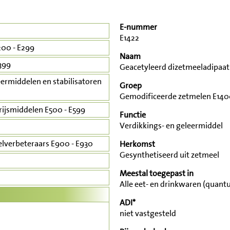
E-nummer
E1422
00 - E299
Naam
399
Geacetyleerd dizetmeeladipaat
ermiddelen en stabilisatoren
Groep
Gemodificeerde zetmelen E1400
rijsmiddelen E500 - E599
Functie
Verdikkings- en geleermiddel
lverbeteraars E900 - E930
Herkomst
Gesynthetiseerd uit zetmeel
Meestal toegepast in
Alle eet- en drinkwaren (quant
ADI*
niet vastgesteld