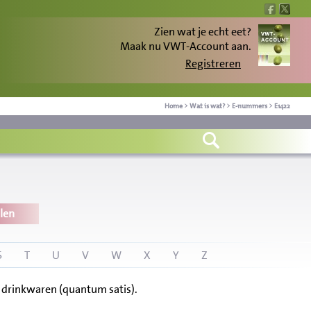
Zien wat je echt eet?
Maak nu VWT-Account aan.
Registreren
Home
>
Wat is wat?
>
E-nummers
>
E1422
len
S
T
U
V
W
X
Y
Z
 drinkwaren (quantum satis).