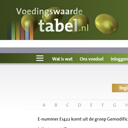
Voedingswaarde
Wat is wat?
Ons voedsel
Wat is wat
Ons voedsel
Inloggen
Bereken
Beg
Nieuws
Boeken
A
B
C
D
E
F
G
E-nummer E1422 komt uit de groep Gemodificee
Registreren