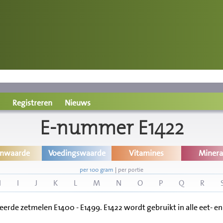
Registreren
Nieuws
E-nummer E1422
inwaarde
Voedingswaarde
Vitamines
Minera
per 100 gram
|
per portie
H
I
J
K
L
M
N
O
P
Q
R
rde zetmelen E1400 - E1499. E1422 wordt gebruikt in alle eet- en