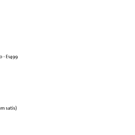
 - E1499
um satis)