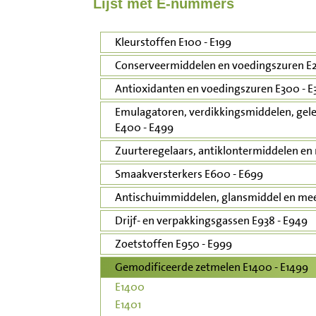
Lijst met E-nummers
Inloggen
Kleurstoffen E100 - E199
Contact
Conserveermiddelen en voedingszuren E2
Antioxidanten en voedingszuren E300 - E
Informatie
Emulagatoren, verdikkingsmiddelen, gele
E400 - E499
Disclaimer
Zuurteregelaars, antiklontermiddelen en 
Smaakversterkers E600 - E699
Antischuimmiddelen, glansmiddel en mee
Drijf- en verpakkingsgassen E938 - E949
Zoetstoffen E950 - E999
Gemodificeerde zetmelen E1400 - E1499
E1400
E1401