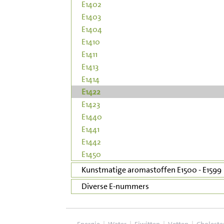
E1402
E1403
E1404
E1410
E1411
E1413
E1414
E1422
E1423
E1440
E1441
E1442
E1450
Kunstmatige aromastoffen E1500 - E1599
Diverse E-nummers