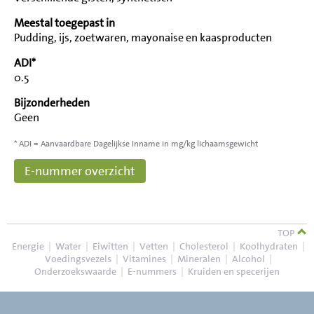
Meestal toegepast in
Pudding, ijs, zoetwaren, mayonaise en kaasproducten
ADI*
0.5
Bijzonderheden
Geen
* ADI = Aanvaardbare Dagelijkse Inname in mg/kg lichaamsgewicht
E-nummer overzicht
TOP
Energie
|
Water
|
Eiwitten
|
Vetten
|
Cholesterol
|
Koolhydraten
|
Voedingsvezels
|
Vitamines
|
Mineralen
|
Alcohol
|
Onderzoekswaarde
|
E-nummers
|
Kruiden en specerijen