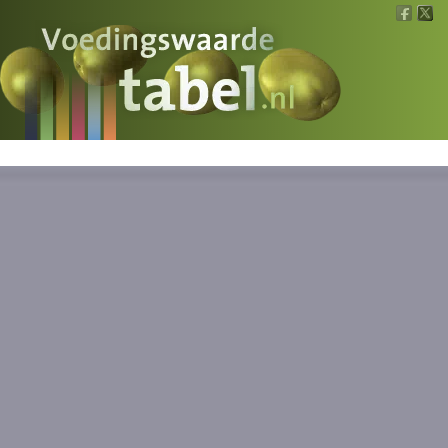
Voedingswaarde
Wat is wat?
Ons voedsel
Bereken
Nieuws
Boeken
Registreren
Inloggen