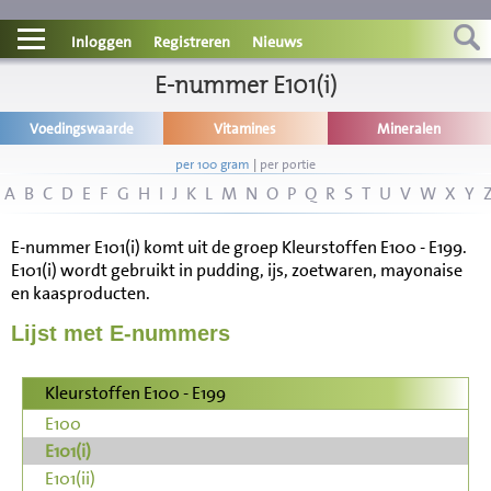
Contact
Inloggen
Registreren
Nieuws
Informatie
E-nummer E101(i)
Voedingswaarde
Vitamines
Mineralen
Disclaimer
per 100 gram
|
per portie
A
B
C
D
E
F
G
H
I
J
K
L
M
N
O
P
Q
R
S
T
U
V
W
X
Y
E-nummer E101(i) komt uit de groep Kleurstoffen E100 - E199.
E101(i) wordt gebruikt in pudding, ijs, zoetwaren, mayonaise
en kaasproducten.
Lijst met E-nummers
Kleurstoffen E100 - E199
E100
E101(i)
E101(ii)