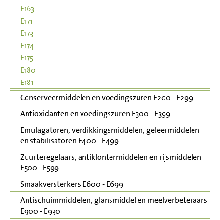
E163
E171
E173
E174
E175
E180
E181
Conserveermiddelen en voedingszuren E200 - E299
Antioxidanten en voedingszuren E300 - E399
Emulagatoren, verdikkingsmiddelen, geleermiddelen
en stabilisatoren E400 - E499
Zuurteregelaars, antiklontermiddelen en rijsmiddelen
E500 - E599
Smaakversterkers E600 - E699
Antischuimmiddelen, glansmiddel en meelverbeteraars
E900 - E930