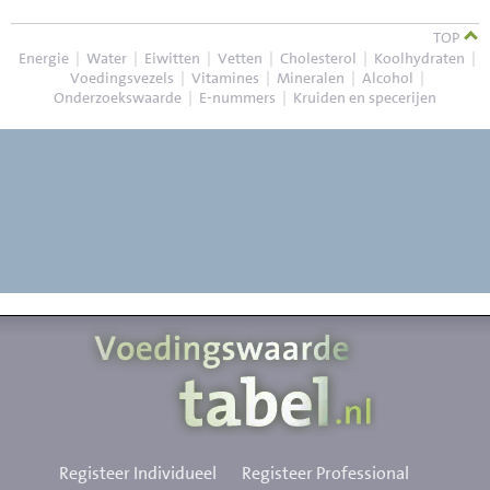
TOP
Energie
|
Water
|
Eiwitten
|
Vetten
|
Cholesterol
|
Koolhydraten
|
Voedingsvezels
|
Vitamines
|
Mineralen
|
Alcohol
|
Onderzoekswaarde
|
E-nummers
|
Kruiden en specerijen
Registeer Individueel
Registeer Professional