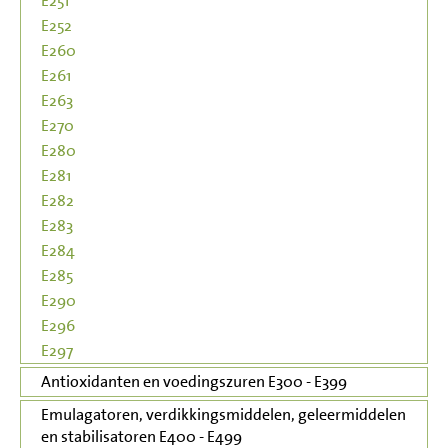
E251
E252
E260
E261
E263
E270
E280
E281
E282
E283
E284
E285
E290
E296
E297
Antioxidanten en voedingszuren E300 - E399
Emulagatoren, verdikkingsmiddelen, geleermiddelen
en stabilisatoren E400 - E499