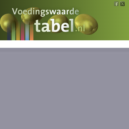
Voedingswaarde
Wat is wat?
Ons voedsel
Bereken
Nieuws
Boeken
Registreren
Inloggen