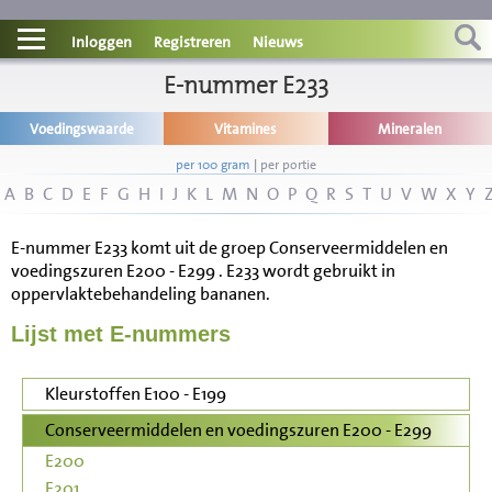
Contact
Inloggen
Registreren
Nieuws
Informatie
E-nummer E233
Voedingswaarde
Vitamines
Mineralen
Disclaimer
per 100 gram
|
per portie
A
B
C
D
E
F
G
H
I
J
K
L
M
N
O
P
Q
R
S
T
U
V
W
X
Y
E-nummer E233 komt uit de groep Conserveermiddelen en
voedingszuren E200 - E299 . E233 wordt gebruikt in
oppervlaktebehandeling bananen.
Lijst met E-nummers
Kleurstoffen E100 - E199
Conserveermiddelen en voedingszuren E200 - E299
E200
E201